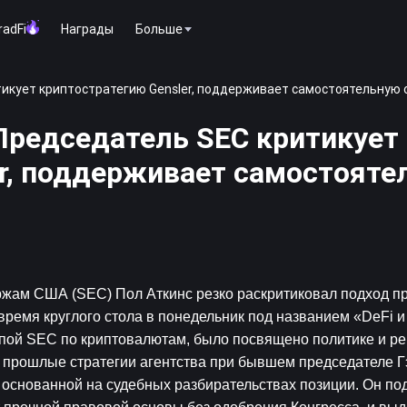
radFi
Награды
Больше
тикует криптостратегию Gensler, поддерживает самостоятельную 
Председатель SEC критикует
er, поддерживает самостояте
ржам США (SEC) Пол Аткинс резко раскритиковал подход п
ремя круглого стола в понедельник под названием «DeFi и
ппой SEC по криптовалютам, было посвящено политике и ре
 прошлые стратегии агентства при бывшем председателе Гэ
основанной на судебных разбирательствах позиции. Он подч