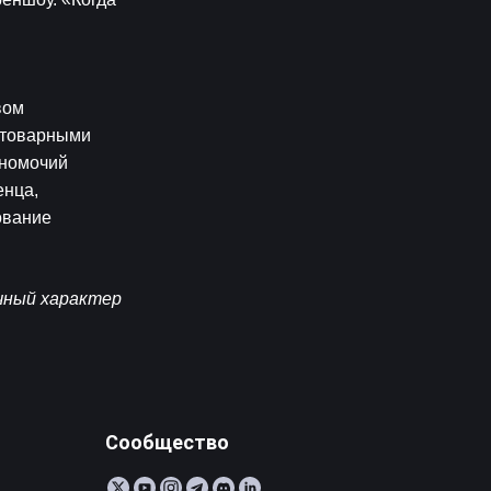
ом 
 товарными 
номочий 
нца, 
вание 
ный характер 
Сообщество