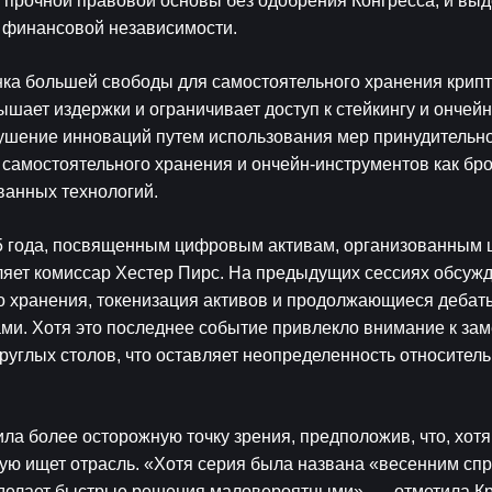
 прочной правовой основы без одобрения Конгресса, и выд
 финансовой независимости.
а большей свободы для самостоятельного хранения крипт
ает издержки и ограничивает доступ к стейкингу и ончейн-
ушение инноваций путем использования мер принудительног
самостоятельного хранения и ончейн-инструментов как брок
ванных технологий.
5 года, посвященным цифровым активам, организованным ц
ляет комиссар Хестер Пирс. На предыдущих сессиях обсужд
 хранения, токенизация активов и продолжающиеся дебаты
ми. Хотя это последнее событие привлекло внимание к зам
руглых столов, что оставляет неопределенность относител
а более осторожную точку зрения, предположив, что, хотя
ую ищет отрасль. «Хотя серия была названа «весенним спри
 делает быстрые решения маловероятными», — отметила Кре