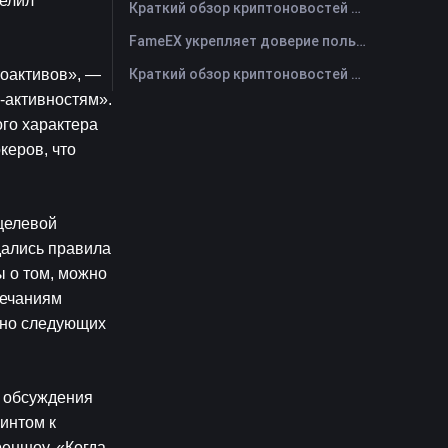
елил 
Краткий обзор криптоновостей FameEX за сегодня | 29 июля 2026 г
FameEX укрепляет доверие пользователей благодаря восьми годам стабильной работы и глобальному росту
Краткий обзор криптоновостей FameEX за сегодня | 28 июля 2026 г
оактивов», — 
активностям». 
о характера 
еров, что 
елевой 
ались правила 
 о том, можно 
ечаниям 
ьно следующих 
 обсуждения 
нтом к 
ншоу. «Когда 