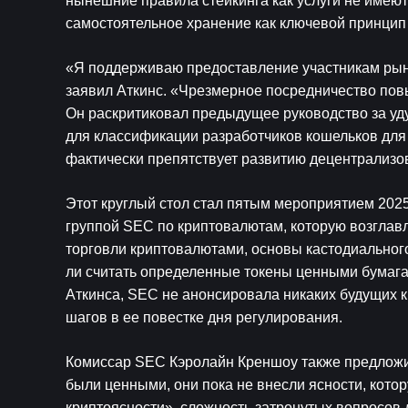
нынешние правила стейкинга как услуги не имеют
самостоятельное хранение как ключевой принцип
«Я поддерживаю предоставление участникам рынк
заявил Аткинс. «Чрезмерное посредничество повыш
Он раскритиковал предыдущее руководство за уд
для классификации разработчиков кошельков для 
фактически препятствует развитию децентрализо
Этот круглый стол стал пятым мероприятием 202
группой SEC по криптовалютам, которую возглав
торговли криптовалютами, основы кастодиального
ли считать определенные токены ценными бумага
Аткинса, SEC не анонсировала никаких будущих к
шагов в ее повестке дня регулирования.
Комиссар SEC Кэролайн Креншоу также предложил
были ценными, они пока не внесли ясности, котор
криптоясности», сложность затронутых вопросов