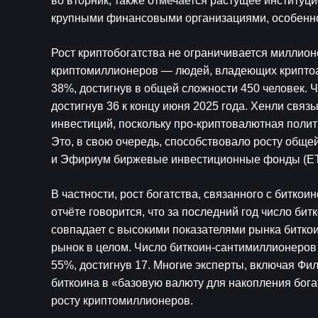
во вторник, также отмечается растущее институц
крупными финансовыми организациями, особенн
Рост криптобогатства не ограничивается миллион
криптомиллионеров — людей, владеющих криптоак
38%, достигнув в общей сложности 450 человек. 
достигнув 36 к концу июня 2025 года. Хенли связ
инвестиций, поскольку про-криптовалютная полит
Это, в свою очередь, способствовало росту общей
и 
Эфириум
 биржевые инвестиционные фонды (ETF
В частности, рост богатства, связанного с битко
отчёте говорится, что за последний год число бит
совпадает с высокими показателями рынка биткоин
рынок в целом. Число биткоин-сантимиллионеров 
55%, достигнув 17. Многие эксперты, включая Фил
биткоина в «базовую валюту для накопления бога
росту криптомиллионеров.