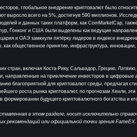
есторов, глобальное внедрение криптовалют было относите
т выросло всего на 5%, достигнув 590 миллионов. Исследо
моделей и данных таких платформ, как CoinMarketCap, также
пур, Гонконг и США были выделены как ведущие направлен
цария и ОАЭ замкнули пятёрку лидеров в индексе внедрени
 как общественное принятие, инфраструктура, инновации, 
ших стран, включая Коста-Рику, Сальвадор, Грецию, Латвию, 
и, направленные на привлечение инвесторов в цифровые а
анию благоприятной для криптовалют среды, предлагая сти
йшего роста рынка криптовалют, по прогнозам Хенли, эти 
ь в формировании будущего криптовалютного богатства и ег
тавленная в этом разделе, носит исключительно справоч
ных рекомендаций или официальной точки зрения FameEX.