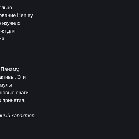
льно 
вание Henley 
 изучило 
ия для 
я 
Панаму, 
ктивы. Эти 
мулы 
новые очаги 
о принятия.
ный характер 