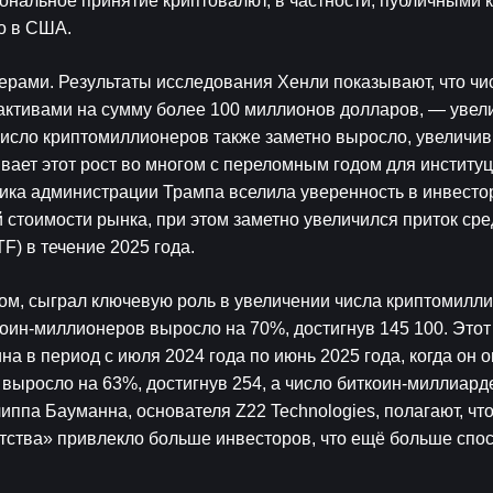
иональное принятие криптовалют, в частности, публичными 
о в США.
ерами. Результаты исследования Хенли показывают, что чис
тивами на сумму более 100 миллионов долларов, — увели
Число криптомиллионеров также заметно выросло, увеличив
ывает этот рост во многом с переломным годом для институ
ика администрации Трампа вселила уверенность в инвесторо
 стоимости рынка, при этом заметно увеличился приток сре
) в течение 2025 года.
ином, сыграл ключевую роль в увеличении числа криптомилли
коин-миллионеров выросло на 70%, достигнув 145 100. Этот 
а в период с июля 2024 года по июнь 2025 года, когда он о
выросло на 63%, достигнув 254, а число биткоин-миллиард
иппа Бауманна, основателя Z22 Technologies, полагают, чт
тства» привлекло больше инвесторов, что ещё больше спос