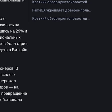
компаниями и 
Краткий обзор криптоновостей FameEX за сегодня | 29 июля 2026 г
FameEX укрепляет доверие пользователей благодаря восьми годам стабильной работы и глобальному росту
Краткий обзор криптоновостей FameEX за сегодня | 28 июля 2026 г
ло 
чилось на 
шись на 29% и 
циональных 
в Уолл-стрит. 
дств в 
Биткойн
онеров. В 
всплеск 
пережал 
еров — на 
о превращение 
обствовало 