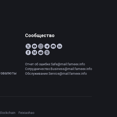
Сообщество
Отчет об ошибке:Safe@mail.fameex.info
Сотрудничество:Business@mail.fameex.info
товалюты
Обслуживание:Service@mail.fameex.info
Blockchain
Feixiaohao