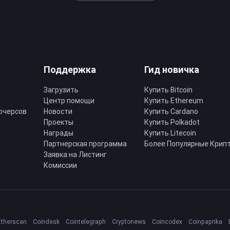
Поддержка
Гид новичка
Загрузить
Купить Bitcoin
Центр помощи
Купить Ethereum
ючерсов
Новости
Купить Cardano
Проекты
Купить Polkadot
Награды
Купить Litecoin
Партнерская программа
Более Популярные Крип
Заявка на Листинг
Комиссии
Etherscan
Coindesk
Cointelegraph
Cryptonews
Coincodex
Coinpaprika