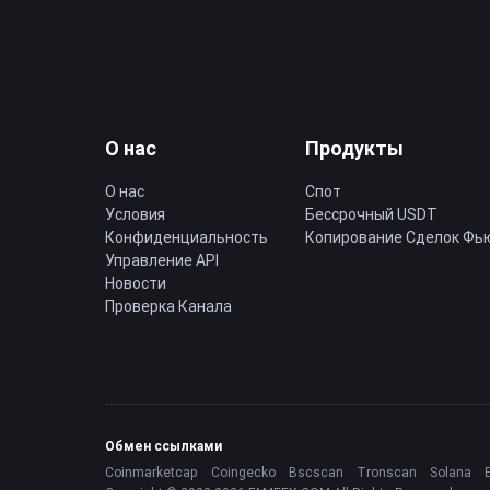
О нас
Продукты
О нас
Спот
Условия
Бессрочный USDT
Конфиденциальность
Копирование Cделок Фь
Управление API
Новости
Проверка Канала
Обмен ссылками
Coinmarketcap
Coingecko
Bscscan
Tronscan
Solana