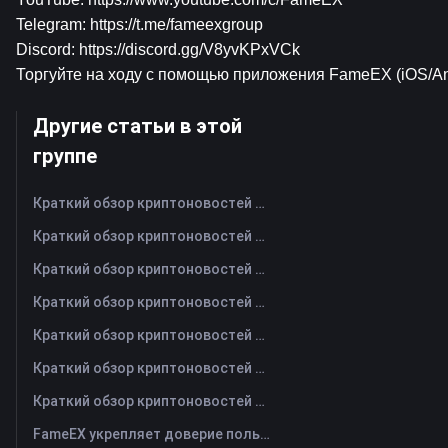
Telegram: 
https://t.me/fameexgroup
Discord: 
https://discord.gg/V8yvKPxVCk
Торгуйте на ходу с помощью приложения FameEX (
iOS/A
Другие статьи в этой
группе
Краткий обзор криптоновостей FameEX за сегодня | 6 августа 2026 г
Краткий обзор криптоновостей FameEX за сегодня | 5 августа 2026 г
Краткий обзор криптоновостей FameEX за сегодня | 4 августа 2026 г
Краткий обзор криптоновостей FameEX за сегодня | 3 августа 2026 г
Краткий обзор криптоновостей FameEX за сегодня | 31 июля 2026 г
Краткий обзор криптоновостей FameEX за сегодня | 30 июля 2026 г
Краткий обзор криптоновостей FameEX за сегодня | 29 июля 2026 г
FameEX укрепляет доверие пользователей благодаря восьми годам стабильной работы и глобальному росту