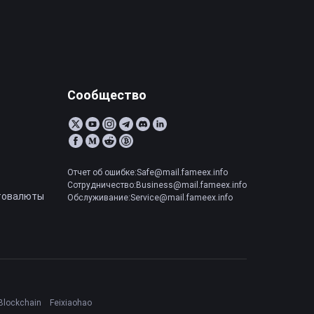
Сообщество
Отчет об ошибке:Safe@mail.fameex.info
Сотрудничество:Business@mail.fameex.info
товалюты
Обслуживание:Service@mail.fameex.info
Blockchain
Feixiaohao