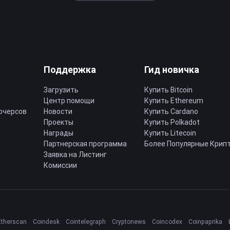
Поддержка
Гид новичка
Загрузить
Купить Bitcoin
Центр помощи
Купить Ethereum
ючерсов
Новости
Купить Cardano
Проекты
Купить Polkadot
Награды
Купить Litecoin
Партнерская программа
Более Популярные Крип
Заявка на Листинг
Комиссии
Etherscan
Coindesk
Cointelegraph
Cryptonews
Coincodex
Coinpaprika