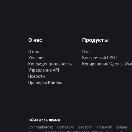
О нас
Продукты
О нас
Спот
Условия
Бессрочный USDT
Конфиденциальность
Копирование Cделок Фь
Управление API
Новости
Проверка Канала
Обмен ссылками
Coinmarketcap
Coingecko
Bscscan
Tronscan
Solana