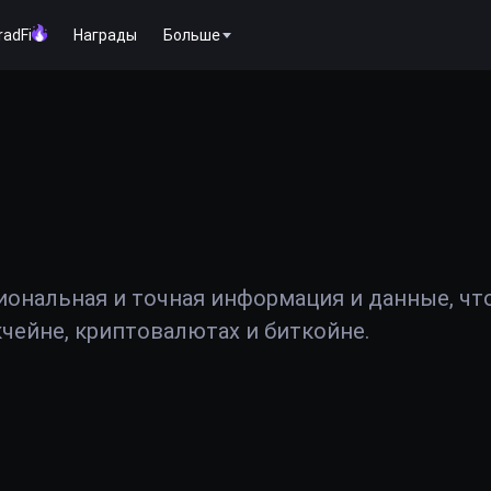
radFi
Награды
Больше
иональная и точная информация и данные, чт
чейне, криптовалютах и биткойне.