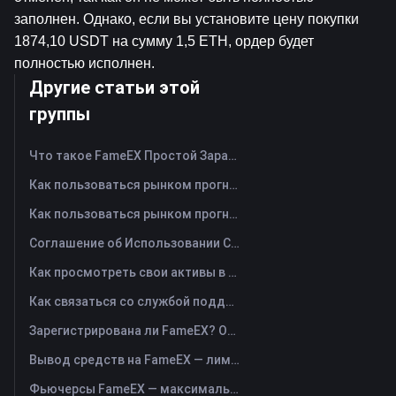
заполнен. Однако, если вы установите цену покупки 
1874,10 USDT на сумму 1,5 ETH, ордер будет 
полностью исполнен.
Другие статьи этой
группы
Что такое FameEX Простой Заработок? Руководство по гибким и
Как пользоваться рынком прогнозов FameEX? (Приложение)
Как пользоваться рынком прогнозов FameEX? (Веб)
Соглашение об Использовании Сервиса FameEX Заработок
Как просмотреть свои активы в FameEX и перевести средства? (Приложение)
Как связаться со службой поддержки FameEX Online?
Зарегистрирована ли FameEX? Операционная компания и регистрация
Вывод средств на FameEX — лимиты, комиссии и сроки
Фьючерсы FameEX — максимальное плечо, комиссии и бессрочные USDⓈ-M