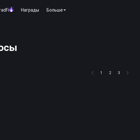
radFi
Награды
Больше
росы
1
2
3