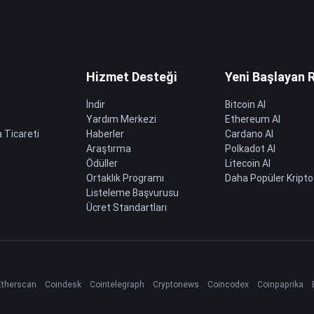
Hizmet Desteği
Yeni Başlayan 
İndir
Bitcoin Al
Yardım Merkezi
Ethereum Al
 Ticareti
Haberler
Cardano Al
Araştırma
Polkadot Al
Ödüller
Litecoin Al
Ortaklık Programı
Daha Popüler Kripto
Listeleme Başvurusu
Ücret Standartları
Etherscan
Coindesk
Cointelegraph
Cryptonews
Coincodex
Coinpaprika