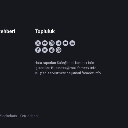
Rehberi
Topluluk
Hata raporları:Safe@mail.fameex.info
İş soruları:Business@mail.fameex.info
Müşteri servisi:Service@mail.fameex.info
Blockchain
Feixiaohao