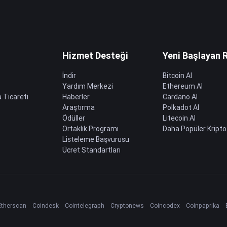
Hizmet Desteği
Yeni Başlayan 
İndir
Bitcoin Al
Yardım Merkezi
Ethereum Al
 Ticareti
Haberler
Cardano Al
Araştırma
Polkadot Al
Ödüller
Litecoin Al
Ortaklık Programı
Daha Popüler Kripto
Listeleme Başvurusu
Ücret Standartları
Etherscan
Coindesk
Cointelegraph
Cryptonews
Coincodex
Coinpaprika