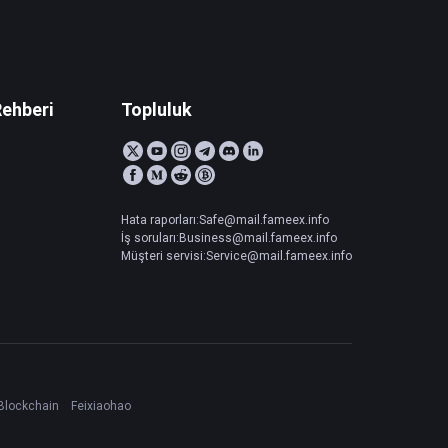
Rehberi
Topluluk
Hata raporları:Safe@mail.fameex.info
İş soruları:Business@mail.fameex.info
Müşteri servisi:Service@mail.fameex.info
Blockchain
Feixiaohao