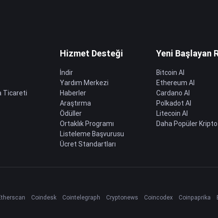
Hizmet Desteği
Yeni Başlayan 
İndir
Bitcoin Al
Yardım Merkezi
Ethereum Al
 Ticareti
Haberler
Cardano Al
Araştırma
Polkadot Al
Ödüller
Litecoin Al
Ortaklık Programı
Daha Popüler Kripto
Listeleme Başvurusu
Ücret Standartları
Etherscan
Coindesk
Cointelegraph
Cryptonews
Coincodex
Coinpaprika