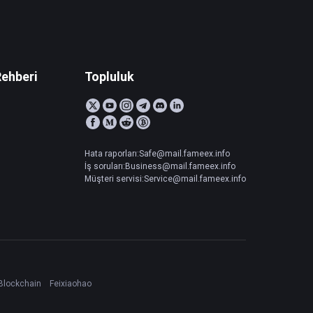
Rehberi
Topluluk
Hata raporları:Safe@mail.fameex.info
İş soruları:Business@mail.fameex.info
Müşteri servisi:Service@mail.fameex.info
Blockchain
Feixiaohao