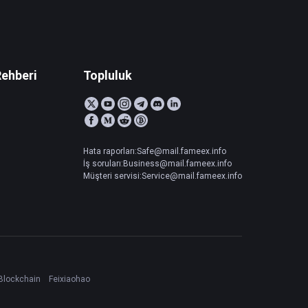
Rehberi
Topluluk
Hata raporları:Safe@mail.fameex.info
İş soruları:Business@mail.fameex.info
Müşteri servisi:Service@mail.fameex.info
Blockchain
Feixiaohao