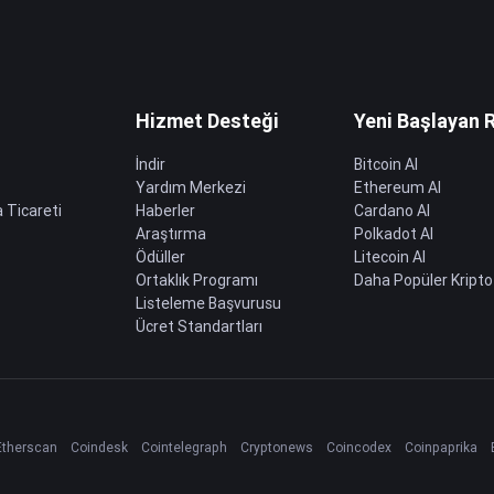
Hizmet Desteği
Yeni Başlayan 
İndir
Bitcoin Al
Yardım Merkezi
Ethereum Al
 Ticareti
Haberler
Cardano Al
Araştırma
Polkadot Al
Ödüller
Litecoin Al
Ortaklık Programı
Daha Popüler Kripto
Listeleme Başvurusu
Ücret Standartları
Etherscan
Coindesk
Cointelegraph
Cryptonews
Coincodex
Coinpaprika