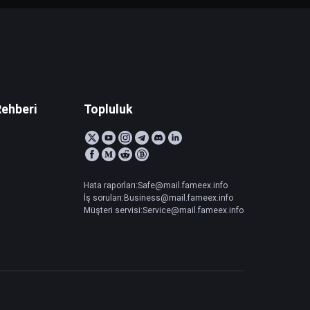
Rehberi
Topluluk
Hata raporları:Safe@mail.fameex.info
İş soruları:Business@mail.fameex.info
Müşteri servisi:Service@mail.fameex.info