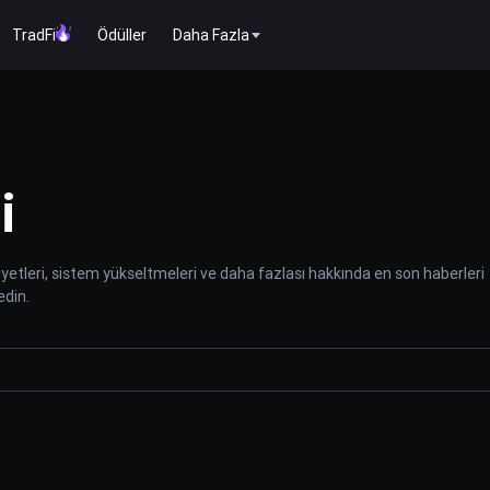
TradFi
Ödüller
Daha Fazla
i
liyetleri, sistem yükseltmeleri ve daha fazlası hakkında en son haberleri
edin.