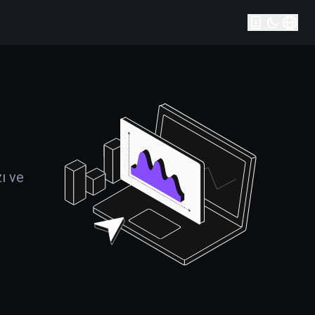
zı ve