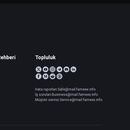
Rehberi
Topluluk
Hata raporları:Safe@mail.fameex.info
İş soruları:Business@mail.fameex.info
Müşteri servisi:Service@mail.fameex.info