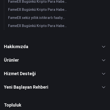
FameEX Bugünkü Kripto Para Haberleri Özeti | 30 Temmuz 2026
FameEX Bugünkü Kripto Para Haberleri Özeti | 29 Temmuz 2026
FameEX sekiz yıllık istikrarlı faaliyetleri ve küresel büyümesiyle kullanıcı güvenini güçlendiriyor
FameEX Bugünkü Kripto Para Haberleri Özeti | 28 Temmuz 2026
Hakkımızda
Ürünler
Hizmet Desteği
Yeni Başlayan Rehberi
Topluluk