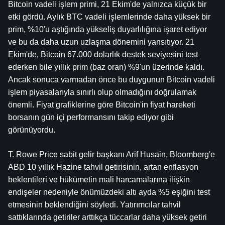
Bitcoin vadeli işlem primi, 21 Ekim'de yalnızca küçük bir 
etki gördü. Aylık BTC vadeli işlemlerinde daha yüksek bir 
prim, %10'u aştığında yükseliş duyarlılığına işaret ediyor 
ve bu da daha uzun uzlaşma dönemini yansıtıyor. 21 
Ekim'de, Bitcoin 67.000 dolarlık destek seviyesini test 
ederken bile yıllık prim (baz oran) %9'un üzerinde kaldı. 
Ancak sonuca varmadan önce bu duygunun Bitcoin vadeli 
işlem piyasalarıyla sınırlı olup olmadığını doğrulamak 
önemli. Fiyat grafiklerine göre Bitcoin'in fiyat hareketi 
borsanın gün içi performansını takip ediyor gibi 
görünüyordu.
T. Rowe Price sabit gelir başkanı Arif Husain, Bloomberg'e 
ABD 10 yıllık Hazine tahvil getirisinin, artan enflasyon 
beklentileri ve hükümetin mali harcamalarına ilişkin 
endişeler nedeniyle önümüzdeki altı ayda %5 eşiğini test 
etmesinin beklendiğini söyledi. Yatırımcılar tahvil 
sattıklarında getiriler arttıkça tüccarlar daha yüksek getiri 