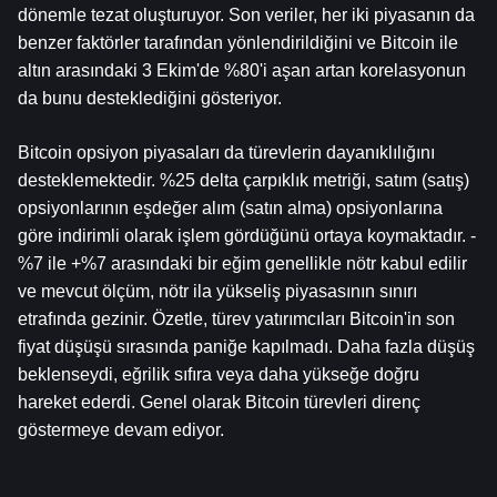
dönemle tezat oluşturuyor. Son veriler, her iki piyasanın da 
benzer faktörler tarafından yönlendirildiğini ve Bitcoin ile 
altın arasındaki 3 Ekim'de %80'i aşan artan korelasyonun 
da bunu desteklediğini gösteriyor.
Bitcoin opsiyon piyasaları da türevlerin dayanıklılığını 
desteklemektedir. %25 delta çarpıklık metriği, satım (satış) 
opsiyonlarının eşdeğer alım (satın alma) opsiyonlarına 
göre indirimli olarak işlem gördüğünü ortaya koymaktadır. -
%7 ile +%7 arasındaki bir eğim genellikle nötr kabul edilir 
ve mevcut ölçüm, nötr ila yükseliş piyasasının sınırı 
etrafında gezinir. Özetle, türev yatırımcıları Bitcoin'in son 
fiyat düşüşü sırasında paniğe kapılmadı. Daha fazla düşüş 
beklenseydi, eğrilik sıfıra veya daha yükseğe doğru 
hareket ederdi. Genel olarak Bitcoin türevleri direnç 
göstermeye devam ediyor.