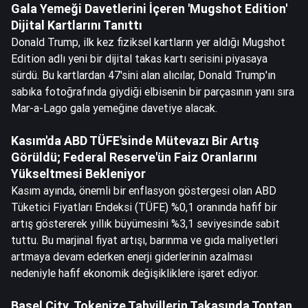
Gala Yemeği Davetlerini İçeren 'Mugshot Edition'
Dijital Kartlarını Tanıttı
Donald Trump, ilk kez fiziksel kartların yer aldığı Mugshot
Edition adlı yeni bir dijital takas kartı serisini piyasaya
sürdü. Bu kartlardan 47'sini alan alıcılar, Donald Trump'ın
sabıka fotoğrafında giydiği elbisenin bir parçasının yanı sıra
Mar-a-Lago gala yemeğine davetiye alacak.
Kasım'da ABD TÜFE'sinde Mütevazı Bir Artış
Görüldü; Federal Reserve'ün Faiz Oranlarını
Yükseltmesi Bekleniyor
Kasım ayında, önemli bir enflasyon göstergesi olan ABD
Tüketici Fiyatları Endeksi (TÜFE) %0,1 oranında hafif bir
artış göstererek yıllık büyümesini %3,1 seviyesinde sabit
tuttu. Bu marjinal fiyat artışı, barınma ve gıda maliyetleri
artmaya devam ederken enerji giderlerinin azalması
nedeniyle hafif ekonomik değişikliklere işaret ediyor.
Basel City, Tokenize Tahvillerin Takasında Toptan