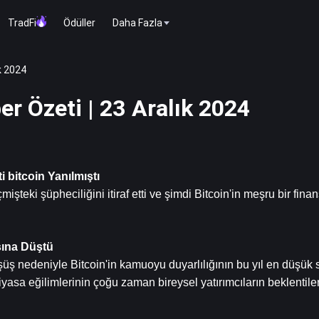
TradFi
Ödüller
Daha Fazla
k 2024
r Özeti | 23 Aralık 2024
i 
bitcoin
 Yanılmıştı
eki şüpheciliğini itiraf etti ve şimdi Bitcoin'in meşru bir finan
sına Düştü
şüş nedeniyle Bitcoin'in kamuoyu duyarlılığının bu yıl en düşük 
 piyasa eğilimlerinin çoğu zaman bireysel yatırımcıların beklentiler