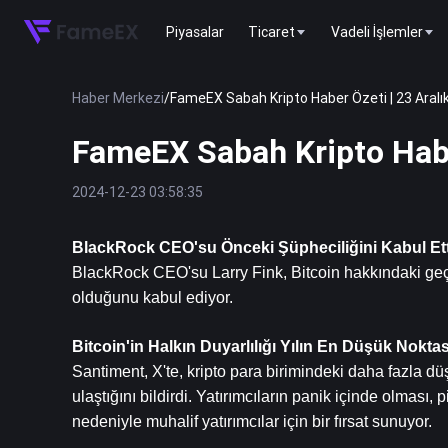
Piyasalar
Ticaret
Vadeli İşlemler
Haber Merkezi
/
FameEX Sabah Kripto Haber Özeti | 23 Aralı
FameEX Sabah Kripto Habe
2024-12-23 03:58:35
BlackRock CEO'su Önceki Şüpheciliğini Kabul Ett
BlackRock CEO'su Larry Fink, Bitcoin hakkındaki geçmişt
olduğunu kabul ediyor.
Bitcoin'in Halkın Duyarlılığı Yılın En Düşük Nokta
Santiment, X'te, kripto para birimindeki daha fazla dü
ulaştığını bildirdi. Yatırımcıların panik içinde olması,
nedeniyle muhalif yatırımcılar için bir fırsat sunuyor.