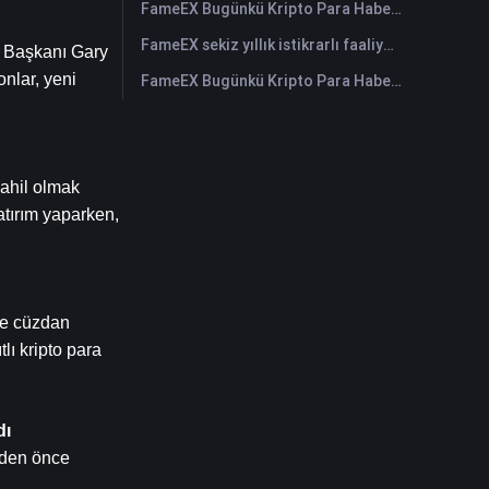
FameEX Bugünkü Kripto Para Haberleri Özeti | 29 Temmuz 2026
FameEX sekiz yıllık istikrarlı faaliyetleri ve küresel büyümesiyle kullanıcı güvenini güçlendiriyor
 Başkanı Gary 
nlar, yeni 
FameEX Bugünkü Kripto Para Haberleri Özeti | 28 Temmuz 2026
ahil olmak 
atırım yaparken, 
ve cüzdan 
ı kripto para 
dı
den önce 