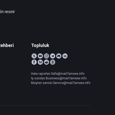
in resmi 
Rehberi
Topluluk
Hata raporları:Safe@mail.fameex.info
İş soruları:Business@mail.fameex.info
Müşteri servisi:Service@mail.fameex.info