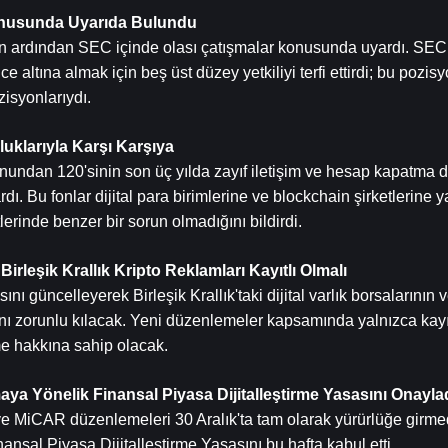
Konusunda Uyarıda Bulundu
nin ardından SEC içinde olası çatışmalar konusunda uyardı. SEC
altına almak için beş üst düzey yetkiliyi terfi ettirdi; bu pozisyo
isyonlarıydı.
uklarıyla Karşı Karşıya
nundan 120'sinin son üç yılda zayıf iletişim ve hesap kapatma d
rdı. Bu fonlar dijital para birimlerine ve blockchain şirketlerine y
lerinde benzer bir sorun olmadığını bildirdi.
irleşik Krallık Kripto Reklamları Kayıtlı Olmalı
nı güncelleyerek Birleşik Krallık'taki dijital varlık borsalarının 
ını zorunlu kılacak. Yeni düzenlemeler kapsamında yalnızca kayıtl
me hakkına sahip olacak.
 Yönelik Finansal Piyasa Dijitalleştirme Yasasını Onayla
ve MiCAR düzenlemeleri 30 Aralık'ta tam olarak yürürlüğe girme
nsal Piyasa Dijitalleştirme Yasasını bu hafta kabul etti.