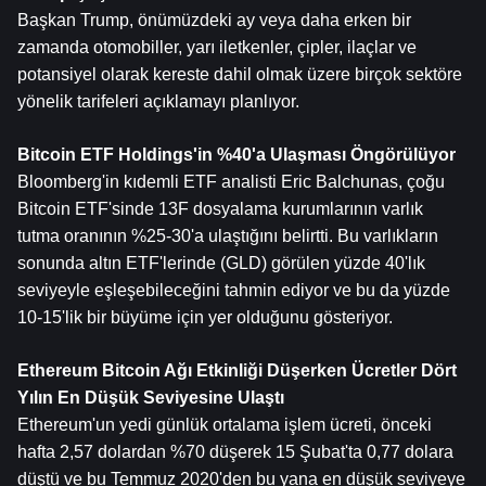
Başkan Trump, önümüzdeki ay veya daha erken bir 
zamanda otomobiller, yarı iletkenler, çipler, ilaçlar ve 
potansiyel olarak kereste dahil olmak üzere birçok sektöre 
yönelik tarifeleri açıklamayı planlıyor.
Bitcoin
 ETF Holdings'in %40'a Ulaşması Öngörülüyor
Bloomberg'in kıdemli ETF analisti Eric Balchunas, çoğu 
Bitcoin ETF'sinde 13F dosyalama kurumlarının varlık 
tutma oranının %25-30'a ulaştığını belirtti. Bu varlıkların 
sonunda altın ETF'lerinde (GLD) görülen yüzde 40'lık 
seviyeyle eşleşebileceğini tahmin ediyor ve bu da yüzde 
10-15'lik bir büyüme için yer olduğunu gösteriyor.
Ethereum
 Bitcoin Ağı Etkinliği Düşerken Ücretler Dört 
Yılın En Düşük Seviyesine Ulaştı
Ethereum'un yedi günlük ortalama işlem ücreti, önceki 
hafta 2,57 dolardan %70 düşerek 15 Şubat'ta 0,77 dolara 
düştü ve bu Temmuz 2020'den bu yana en düşük seviyeye 