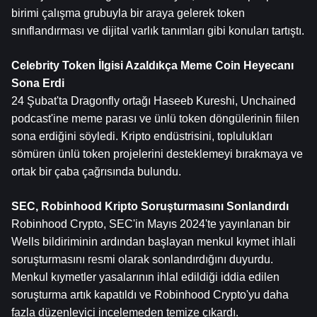
birimi çalışma grubuyla bir araya gelerek token 
sınıflandırması ve dijital varlık tanımları gibi konuları tartıştı.
Celebrity Token İlgisi Azaldıkça Meme Coin Heyecanı 
Sona Erdi
24 Şubat'ta Dragonfly ortağı Haseeb Kureshi, Unchained 
podcast'ine meme parası ve ünlü token döngülerinin fiilen 
sona erdiğini söyledi. Kripto endüstrisini, toplulukları 
sömüren ünlü token projelerini desteklemeyi bırakmaya ve 
ortak bir çaba çağrısında bulundu.
SEC, Robinhood Kripto Soruşturmasını Sonlandırdı
Robinhood Crypto, SEC'in Mayıs 2024'te yayınlanan bir 
Wells bildiriminin ardından başlayan menkul kıymet ihlali 
soruşturmasını resmi olarak sonlandırdığını duyurdu. 
Menkul kıymetler yasalarının ihlal edildiği iddia edilen 
soruşturma artık kapatıldı ve Robinhood Crypto'yu daha 
fazla düzenleyici incelemeden temize çıkardı.