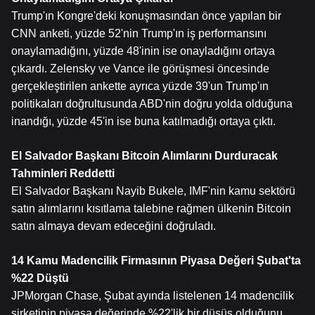
Trump'ın Kongre'deki konuşmasından önce yapılan bir 
CNN anketi, yüzde 52'nin Trump'ın iş performansını 
onaylamadığını, yüzde 48'inin ise onayladığını ortaya 
çıkardı. Zelensky ve Vance ile görüşmesi öncesinde 
gerçekleştirilen ankette ayrıca yüzde 39'un Trump'ın 
politikaları doğrultusunda ABD'nin doğru yolda olduğuna 
inandığı, yüzde 45'in ise buna katılmadığı ortaya çıktı.
El Salvador Başkanı Bitcoin Alımlarını Durduracak 
Tahminleri Reddetti
El Salvador Başkanı Nayib Bukele, IMF'nin kamu sektörü 
satın alımlarını kısıtlama talebine rağmen ülkenin Bitcoin 
satın almaya devam edeceğini doğruladı. 
14 Kamu Madencilik Firmasının Piyasa Değeri Şubat'ta 
%22 Düştü
JPMorgan Chase, Şubat ayında listelenen 14 madencilik 
şirketinin piyasa değerinde %22'lik bir düşüş olduğunu 