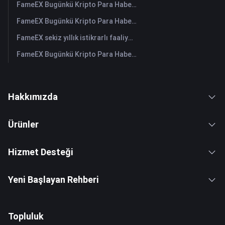
FameEX Bugünkü Kripto Para Haberleri Özeti | 30 Temmuz 2026
FameEX Bugünkü Kripto Para Haberleri Özeti | 29 Temmuz 2026
FameEX sekiz yıllık istikrarlı faaliyetleri ve küresel büyümesiyle kullanıcı güvenini güçlendiriyor
FameEX Bugünkü Kripto Para Haberleri Özeti | 28 Temmuz 2026
Hakkımızda
Ürünler
Hizmet Desteği
Yeni Başlayan Rehberi
Topluluk