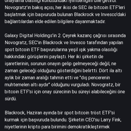
onaylama olasılığı konusundaki iyimserliğini dile getirdi.
Novogratz'ın bakış açısı, her ikisi de SEC ile bitcoin ETF'leri
başlatmak için başvuruda bulunan Blackrock ve Invesco'daki
bağlantılardan elde edilen bilgilere dayanmaktadır.
Galaxy Digital Holdings'in 2. Çeyrek kazanç çağrısı sırasında
Novogratz, SEC'in Blackrock ve Invesco tarafından yapılan
spot bitcoin ETF başvurularına yeşil ışık yakma olasılığı
hakkındaki görüşlerini paylaştı. Her iki şirketin de
işaretlerinin, sorunun onayın gelip gelmeyeceği değil, ne
zaman geleceği olduğunu gösterdiğini belirtti. Dört ila altı
aylık bir zaman aralığı tahmin etti ve "dış pencerenin
muhtemelen altı aydır" olduğunu vurguladı. Novogratz, bir
bitcoin ETF'si için onay sürecinin bu süreyi alabileceğini öne
sürdü.
Blackrock, Haziran ayında bir spot bitcoin tröst ETF'si
kurmak için başvuruda bulundu. Şirketin CEO'su Larry Fink,
niyetlerinin kripto para birimini demokratikleştirmek