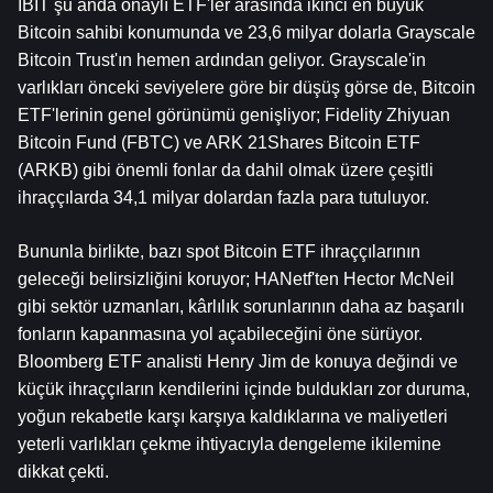
IBIT şu anda onaylı ETF'ler arasında ikinci en büyük 
Bitcoin sahibi konumunda ve 23,6 milyar dolarla Grayscale 
Bitcoin Trust'ın hemen ardından geliyor. Grayscale'in 
varlıkları önceki seviyelere göre bir düşüş görse de, Bitcoin 
ETF'lerinin genel görünümü genişliyor; Fidelity Zhiyuan 
Bitcoin Fund (FBTC) ve ARK 21Shares Bitcoin ETF 
(ARKB) gibi önemli fonlar da dahil olmak üzere çeşitli 
ihraççılarda 34,1 milyar dolardan fazla para tutuluyor.
Bununla birlikte, bazı spot Bitcoin ETF ihraççılarının 
geleceği belirsizliğini koruyor; HANetf'ten Hector McNeil 
gibi sektör uzmanları, kârlılık sorunlarının daha az başarılı 
fonların kapanmasına yol açabileceğini öne sürüyor. 
Bloomberg ETF analisti Henry Jim de konuya değindi ve 
küçük ihraççıların kendilerini içinde buldukları zor duruma, 
yoğun rekabetle karşı karşıya kaldıklarına ve maliyetleri 
yeterli varlıkları çekme ihtiyacıyla dengeleme ikilemine 
dikkat çekti.