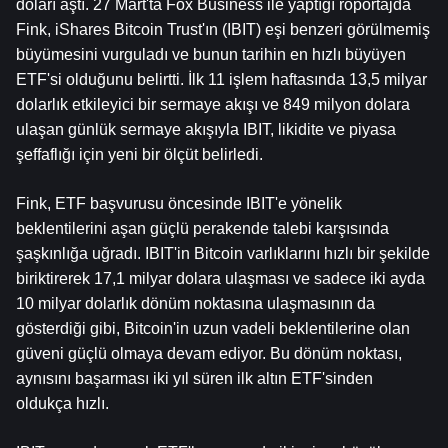
doları aştı. 27 Mart'ta Fox Business ile yaptığı röportajda 
Fink, iShares Bitcoin Trust'ın (IBIT) eşi benzeri görülmemiş 
büyümesini vurguladı ve bunun tarihin en hızlı büyüyen 
ETF'si olduğunu belirtti. İlk 11 işlem haftasında 13,5 milyar 
dolarlık etkileyici bir sermaye akışı ve 849 milyon dolara 
ulaşan günlük sermaye akışıyla IBIT, likidite ve piyasa 
şeffaflığı için yeni bir ölçüt belirledi.
Fink, ETF başvurusu öncesinde IBIT'e yönelik 
beklentilerini aşan güçlü perakende talebi karşısında 
şaşkınlığa uğradı. IBIT'in Bitcoin varlıklarını hızlı bir şekilde 
biriktirerek 17,1 milyar dolara ulaşması ve sadece iki ayda 
10 milyar dolarlık dönüm noktasına ulaşmasının da 
gösterdiği gibi, Bitcoin'in uzun vadeli beklentilerine olan 
güveni güçlü olmaya devam ediyor. Bu dönüm noktası, 
aynısını başarması iki yıl süren ilk altın ETF'sinden 
oldukça hızlı.