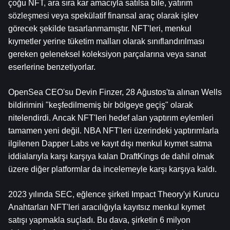
çoğu NFT, ara sıra kar amacıyla satılsa bile, yatırım 
sözleşmesi veya spekülatif finansal araç olarak işlev 
görecek şekilde tasarlanmamıştır. NFT'leri, menkul 
kıymetler yerine tüketim malları olarak sınıflandırılması 
gereken geleneksel koleksiyon parçalarına veya sanat 
eserlerine benzetiyorlar.
OpenSea CEO'su Devin Finzer, 28 Ağustos'ta alınan Wells 
bildirimini "keşfedilmemiş bir bölgeye geçiş" olarak 
nitelendirdi. Ancak NFT'leri hedef alan yaptırım eylemleri 
tamamen yeni değil. NBA NFT'leri üzerindeki yaptırımlarla 
ilgilenen Dapper Labs ve kayıt dışı menkul kıymet satma 
iddialarıyla karşı karşıya kalan DraftKings de dahil olmak 
üzere diğer platformlar da incelemeyle karşı karşıya kaldı.
2023 yılında SEC, eğlence şirketi Impact Theory'yi Kurucu 
Anahtarları NFT'leri aracılığıyla kayıtsız menkul kıymet 
satışı yapmakla suçladı. Bu dava, şirketin 6 milyon 