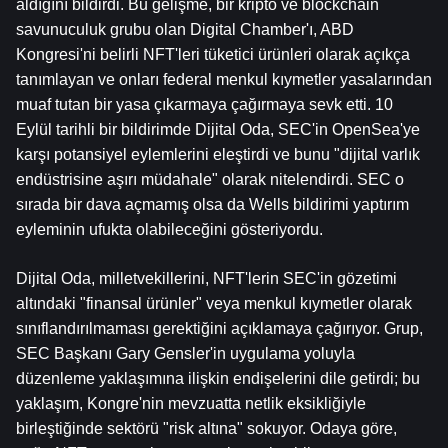
aldığını bildirdi. Bu gelişme, bir kripto ve blockchain 
savunuculuk grubu olan Digital Chamber'ı, ABD 
Kongresi'ni belirli NFT'leri tüketici ürünleri olarak açıkça 
tanımlayan ve onları federal menkul kıymetler yasalarından 
muaf tutan bir yasa çıkarmaya çağırmaya sevk etti. 10 
Eylül tarihli bir bildirimde Dijital Oda, SEC'in OpenSea'ye 
karşı potansiyel eylemlerini eleştirdi ve bunu "dijital varlık 
endüstrisine aşırı müdahale" olarak nitelendirdi. SEC o 
sırada bir dava açmamış olsa da Wells bildirimi yaptırım 
eyleminin ufukta olabileceğini gösteriyordu.
Dijital Oda, milletvekillerini, NFT'lerin SEC'in gözetimi 
altındaki "finansal ürünler" veya menkul kıymetler olarak 
sınıflandırılmaması gerektiğini açıklamaya çağırıyor. Grup, 
SEC Başkanı Gary Gensler'in uygulama yoluyla 
düzenleme yaklaşımına ilişkin endişelerini dile getirdi; bu 
yaklaşım, Kongre'nin mevzuatta netlik eksikliğiyle 
birleştiğinde sektörü "risk altına" sokuyor. Odaya göre, 