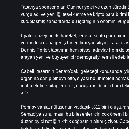
Tasarıya sponsor olan Cumhuriyetçi ve uzun süredir Bitc
vurguladı ve yeniliği teşvik etme ve kripto para birimi 
kutuplaşmış zamanlarda bu işbirliğinin önemini vurgu
Eyalet düzeyindeki hareket, federal kripto para birimi 
yönündeki daha geniş bir eğilimi yansıtıyor. Tasarı 
Dennis Porter, tasarının hem siyasi adaylar hem de seç
arayan yeni ve büyüyen bir demografiyi temsil edebilec
Cabell, tasarının Senato'daki geleceği konusunda iyi
organına sahip bir eyalette, siyasi bölünmeleri aşması 
muhalefetine hitap ederek, duruşlarını blockchain tekn
atfetti.
Pennsylvania, nüfusunun yaklaşık %12'sini oluşturan ya
Senato'ya sunulması, bu bileşenler için çok önemli bir 
düzenleyici netliğin kritik doğasının altını çiziyor. 
belirterek, bilinçli yasama kararları için blockchain tekn