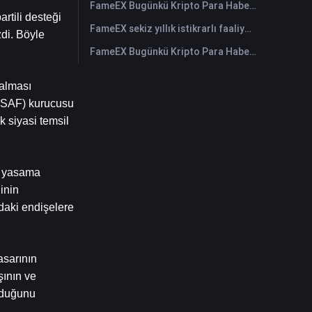
FameEX Bugünkü Kripto Para Haberleri Özeti | 29 Temmuz 2026
rtili desteği 
FameEX sekiz yıllık istikrarlı faaliyetleri ve küresel büyümesiyle kullanıcı güvenini güçlendiriyor
di. Böyle 
FameEX Bugünkü Kripto Para Haberleri Özeti | 28 Temmuz 2026
alması 
(SAF) kurucusu 
 siyasi temsil 
r yasama 
nin 
daki endişelere 
sarının 
ının ve 
lduğunu 