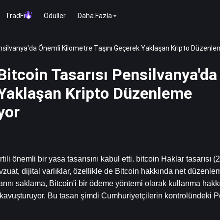
TradFi
Ödüller
Daha Fazla
nsilvanya'da Önemli Kilometre Taşını Geçerek Yaklaşan Kripto Düzenleme
itcoin Tasarısı Pensilvanya'd
 Yaklaşan Kripto Düzenleme
yor
li önemli bir yasa tasarısını kabul etti. 
bitcoin
 Haklar tasarısı (2
zuat, dijital varlıklar, özellikle de Bitcoin hakkında net düzenlem
larını saklama, Bitcoin'i bir ödeme yöntemi olarak kullanma hakkı
ğa kavuşturuyor. Bu tasarı şimdi Cumhuriyetçilerin kontrolündeki P