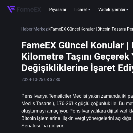
Piyasalar
Ticaret
Vadeli İşlemler
Haber Merkezi
/
FameEX Güncel Konular | Bitcoin Tasarısı Pe
FameEX Güncel Konular | B
Kilometre Taşını Geçerek
Değişikliklerine İşaret Edi
2024-10-25 08:37:30
Pensilvanya Temsilciler Meclisi yakın zamanda iki parti
Meclis Tasarısı), 176-26'lık güçlü çoğunluk ile. Bu mev
oluşturmayı amaçlıyor. Pensilvanyalılara dijital varlık
Bitcoin işlemlerine ilişkin vergi yönergelerini açıklı
Senatosu'na gidiyor.