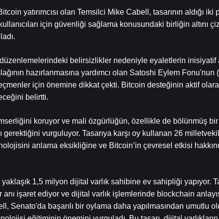
oin yatırımcısı olan Temsilci Mike Cabell, tasarının aldığı iki pa
kullanıcıları için güvenliği sağlama konusundaki birliğin altını çiz
ladı.
düzenlemelerindeki belirsizlikler nedeniyle eyaletlerin inisiyatif 
taslağının hazırlanmasına yardımcı olan Satoshi Eylem Fonu'nun 
menler için önemine dikkat çekti. Bitcoin desteğinin aktif olarak
eğini belirtti.
mserliğini koruyor ve mali özgürlüğün, özellikle de bölünmüş bi
gerektiğini vurguluyor. Tasarıya karşı oy kullanan 26 milletvekili
olojisini anlama eksikliğine ve Bitcoin’in çevresel etkisi hakkın
klaşık 1,5 milyon dijital varlık sahibine ev sahipliği yapıyor. Ta
anı işaret ediyor ve dijital varlık işlemlerinde blockchain anlayış
Cabell, Senato'da başarılı bir oylama daha yapılmasından umutlu o
olojisi eğitiminin önemini vurguladı. Bu tasarı, dijital varlıkların 