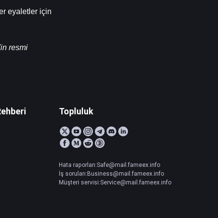
 eyaletler için 
in resmi 
Rehberi
Topluluk
Hata raporları:Safe@mail.fameex.info
İş soruları:Business@mail.fameex.info
Müşteri servisi:Service@mail.fameex.info