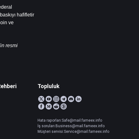
deral 
skıyı hafifletir 
oin ve 
in resmi 
Rehberi
Topluluk
Hata raporları:Safe@mail.fameex.info
İş soruları:Business@mail.fameex.info
Müşteri servisi:Service@mail.fameex.info