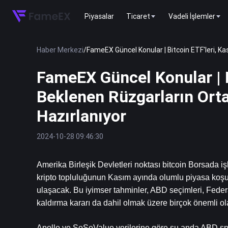
Piyasalar
Ticaret
Vadeli İşlemler
Haber Merkezi
/
FameEX Güncel Konular | Bitcoin ETF'leri, K
FameEX Güncel Konular | B
Beklenen Rüzgarların Ort
Hazırlanıyor
2024-10-28 09:46:30
Amerika Birleşik Devletleri noktası 
bitcoin
 Borsada iş
kripto topluluğunun Kasım ayında olumlu piyasa koşul
ulaşacak. Bu iyimser tahminler, ABD seçimleri, Federa
kaldırma kararı da dahil olmak üzere birçok önemli ol
Apollo ve SoSoValue verilerine göre şu anda ABD spot 