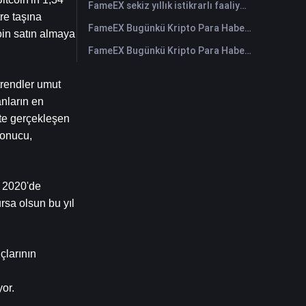
FameEX sekiz yıllık istikrarlı faaliyetleri ve küresel büyümesiyle kullanıcı güvenini güçlendiriyor
e taşına 
FameEX Bugünkü Kripto Para Haberleri Özeti | 28 Temmuz 2026
oin satın almaya 
FameEX Bugünkü Kripto Para Haberleri Özeti | 27 Temmuz 2026
trendler umut 
ların en 
te gerçekleşen 
onucu, 
 2020'de 
sa olsun bu yıl 
larının 
or.