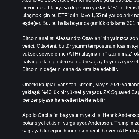
trilyon dolarlık piyasa değerinin yaklaşık %5'ini temsi
ulaşmak için bu ETF'lerin ilave 1,55 milyar dolarlık ne
eşdeğer. Bu, bu hafta boyunca günlük ortalama 301 mily
Bitcoin analisti Alessandro Ottaviani'nin yalnızca son 
verici. Ottaviani, bu tür yatırım temposunun Kasım 
yüksek seviyelerine (ATH) ulaşmanın "kaçınılmaz" ola
halving etkinliğinden sonra birkaç ay boyunca yükseli
Bitcoin'in değerini daha da katalize edebilir.
Önceki kalıpları yansıtan Bitcoin, Mayıs 2020 yarıla
yaklaşık %43'lük bir yükseliş yaşadı. ZX Squared Capi
benzer piyasa hareketleri beklenebilir.
Apollo Capital'ın baş yatırım yetkilisi Henrik Anders
potansiyel etkisini vurguluyor. Andersson, Trump'ın za
sağlayabileceğini, bunun da önemli bir yeni ATH oluş