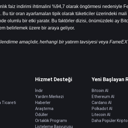
k faiz indirimi ihtimalini %94,7 olarak öngörmesi nedeniyle Fe
 tür oran ayarlamaları tipik olarak tüketiciler üzerindeki mali ba
 olumlu bir etki yaratır. Bu faktörler dizisi, önümüzdeki ay Bitc
em belirlemek üzere bir araya geliyor.
ilendirme amaçlıdır, herhangi bir yatırım tavsiyesi veya FameEX'
Hizmet Desteği
Yeni Başlayan 
İndir
Bitcoin Al
Yardım Merkezi
Ethereum Al
 Ticareti
Haberler
Cardano Al
Araştırma
Polkadot Al
Ödüller
Litecoin Al
Ortaklık Programı
Daha Popüler Kripto
Listeleme Başvurusu