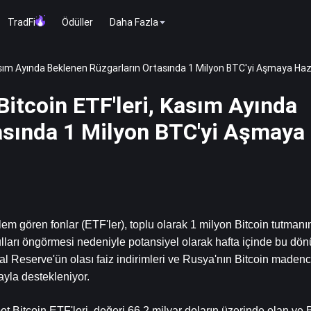
TradFi
Ödüller
Daha Fazla
asım Ayında Beklenen Rüzgarların Ortasında 1 Milyon BTC'yi Aşmaya Hazı
itcoin ETF'leri, Kasım Ayında
asında 1 Milyon BTC'yi Aşmaya
lem gören fonlar (ETF'ler), toplu olarak 1 milyon Bitcoin tutmanı
ları öngörmesi nedeniyle potansiyel olarak hafta içinde bu dön
l Reserve'ün olası faiz indirimleri ve Rusya'nın Bitcoin madencil
ayla destekleniyor.
Bitcoin ETF'leri, değeri 66,2 milyar doların üzerinde olan ve Bi