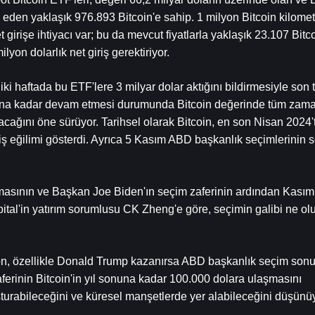
l eden yaklaşık 976.893 Bitcoin'e sahip. 1 milyon Bitcoin kilometr
t girişe ihtiyacı var; bu da mevcut fiyatlarla yaklaşık 23.107 Bitc
on dolarlık net giriş gerektiriyor.
iki haftada bu ETF'lere 3 milyar dolar aktığını bildirmesiyle son 
ayına kadar devam etmesi durumunda Bitcoin değerinde tüm zaman
cağını öne sürüyor. Tarihsel olarak Bitcoin, en son Nisan 2024'
ş eğilimi gösterdi. Ayrıca 5 Kasım ABD başkanlık seçimlerinin s
nmasının ve Başkan Joe Biden'ın seçim zaferinin ardından Kasım
tal'in yatırım sorumlusu CK Zheng'e göre, seçimin galibi ne olur
son, özellikle Donald Trump kazanırsa ABD başkanlık seçim sonuç
ferinin Bitcoin'in yıl sonuna kadar 100.000 dolara ulaşmasını 
turabileceğini ve küresel manşetlerde yer alabileceğini düşünüy