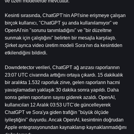
ve üzeri modellerde mevcuttur.
Kesinti sırasında, ChatGPT'nin API'sine erişmeye çalışan 
birçok kullanıcı, "ChatGPT şu anda kullanılamıyor" ve 
OpenAI'nin "sorunu tanımladığını" ve "bir düzeltme 
sunmak için çalıştığını" belirten bir mesajla karşılaştı. 
Şirket ayrıca video üretim modeli Sora'nın da kesintiden 
etkilendiğini bildirdi.
Downdetector verileri, ChatGPT ağ arızası raporlarının 
23:07 UTC civarında arttığını ortaya çıkardı. 15 dakikalık 
bir aralıkta 1.532 raporluk zirve, gelen raporların hacmi 
yavaşlamadan yaklaşık 30 dakika sonra yapıldı. Daha 
sonra gelen raporların sayısı giderek azaldı. OpenAI, 
kullanıcıları 12 Aralık 03:53 UTC'de güncelleyerek 
ChatGPT ve Sora'ya giden trafiğin "büyük ölçüde 
iyileştiğini" duyurdu. Ancak OpenAI, kesintinin doğrudan 
Apple entegrasyonundan kaynaklanıp kaynaklanmadığını 