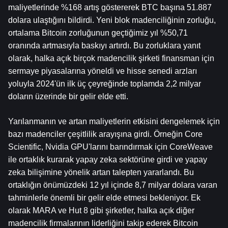
maliyetlerinde %168 artış göstererek BTC başına 51.887 
dolara ulaştığını bildirdi. Yeni blok madenciliğinin zorluğu, 
ortalama Bitcoin zorluğunun geçtiğimiz yıl %50,71 
oranında artmasıyla baskıyı artırdı. Bu zorluklara yanıt 
olarak, halka açık birçok madencilik şirketi finansman için 
sermaye piyasalarına yöneldi ve hisse senedi arzları 
yoluyla 2024'ün ilk üç çeyreğinde toplamda 2,2 milyar 
doların üzerinde bir gelir elde etti.
Yarılanmanın ve artan maliyetlerin etkisini dengelemek için 
bazı madenciler çeşitlilik arayışına girdi. Örneğin Core 
Scientific, Nvidia GPU'larını barındırmak için CoreWeave 
ile ortaklık kurarak yapay zeka sektörüne girdi ve yapay 
zeka bilişimine yönelik artan talepten yararlandı. Bu 
ortaklığın önümüzdeki 12 yıl içinde 8,7 milyar dolara varan 
tahminlerle önemli bir gelir elde etmesi bekleniyor. Ek 
olarak MARA ve Hut 8 gibi şirketler, halka açık diğer 
madencilik firmalarının liderliğini takip ederek Bitcoin 