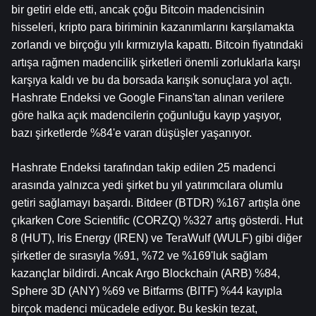
bir getiri elde etti, ancak çoğu Bitcoin madencisinin 
hisseleri, kripto para biriminin kazanımlarını karşılamakta 
zorlandı ve birçoğu yılı kırmızıyla kapattı. Bitcoin fiyatındaki 
artışa rağmen madencilik şirketleri önemli zorluklarla karşı 
karşıya kaldı ve bu da borsada karışık sonuçlara yol açtı. 
Hashrate Endeksi ve Google Finans'tan alınan verilere 
göre halka açık madencilerin çoğunluğu kayıp yaşıyor, 
bazı şirketlerde %84'e varan düşüşler yaşanıyor.
Hashrate Endeksi tarafından takip edilen 25 madenci 
arasında yalnızca yedi şirket bu yıl yatırımcılara olumlu 
getiri sağlamayı başardı. Bitdeer (BTDR) %167 artışla öne 
çıkarken Core Scientific (CORZQ) %327 artış gösterdi. Hut 
8 (HUT), Iris Energy (IREN) ve TeraWulf (WULF) gibi diğer 
şirketler de sırasıyla %91, %72 ve %169'luk sağlam 
kazançlar bildirdi. Ancak Argo Blockchain (ARB) %84, 
Sphere 3D (ANY) %69 ve Bitfarms (BITF) %44 kayıpla 
birçok madenci mücadele ediyor. Bu keskin tezat, 