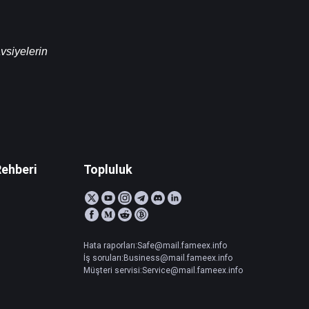
vsiyelerin 
Rehberi
Topluluk
Hata raporları:Safe@mail.fameex.info
İş soruları:Business@mail.fameex.info
Müşteri servisi:Service@mail.fameex.info