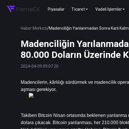
Piyasalar
Ticaret
Vadeli İşlemler
Haber Merkezi
/
Madenciliğin Yarılanmadan Sonra Karlı Kalmas
Madenciliğin Yarılanmadan
80.000 Doların Üzerinde K
2024-04-09 09:07:20
Madencilerin, kârlılığı sürdürmek ve madencilik opera
aşması gerekiyor.
Takiben 
Bitcoin
 Nisan ortasında beklenen yarılanma 
dolara çıkacak. Bitcoin yarılanması, her 210.000 blokta