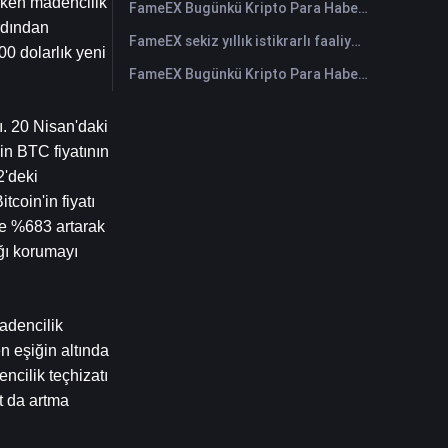
rken madencilik 
FameEX Bugünkü Kripto Para Haberleri Özeti | 29 Temmuz 2026
dından 
FameEX sekiz yıllık istikrarlı faaliyetleri ve küresel büyümesiyle kullanıcı güvenini güçlendiriyor
0 dolarlık yeni 
FameEX Bugünkü Kripto Para Haberleri Özeti | 28 Temmuz 2026
. 20 Nisan'daki 
n BTC fiyatının 
'deki 
oin'in fiyatı 
e %683 artarak 
ğı korumayı 
dencilik 
 eşiğin altında 
cilik teçhizatı 
t da artma 