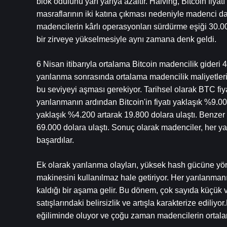
blok ödülünü yarı yarıya azaltır. Halving, Bitcoin fiya
masraflarının iki katına çıkması nedeniyle madenci da
madencilerin kârlı operasyonları sürdürme eşiği 30.000
bir zirveye yükselmesiyle aynı zamana denk geldi.
6 Nisan itibarıyla ortalama Bitcoin madencilik gideri 4
yarılanma sonrasında ortalama madencilik maliyetleri 
bu seviyeyi aşması gerekiyor. Tarihsel olarak BTC fiya
yarılanmanın ardından Bitcoin'in fiyatı yaklaşık %9.000
yaklaşık %4.200 artarak 19.800 dolara ulaştı. Benzer 
69.000 dolara ulaştı. Sonuç olarak madenciler, her ya
başardılar.
Ek olarak yarılanma olayları, yüksek hash gücüne yön
makinesini kullanılmaz hale getiriyor. Her yarılanmanı
kaldığı bir aşama gelir. Bu dönem, çok sayıda küçük ve
satışlarındaki belirsizlik ve artışla karakterize ediliyo
eğiliminde oluyor ve çoğu zaman madencilerin ortalam