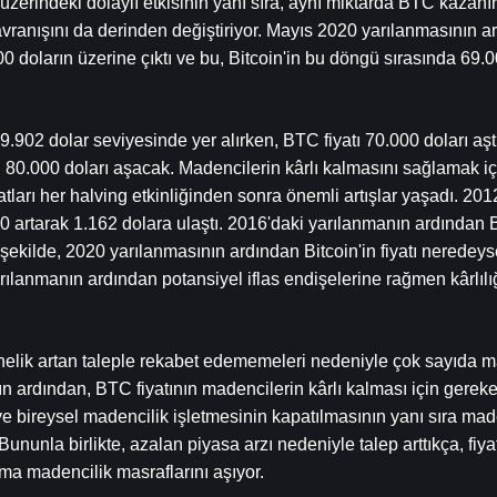
tı üzerindeki dolaylı etkisinin yanı sıra, aynı miktarda BTC kazanı
vranışını da derinden değiştiriyor. Mayıs 2020 yarılanmasının ar
 doların üzerine çıktı ve bu, Bitcoin'in bu döngü sırasında 69.00
9.902 dolar seviyesinde yer alırken, BTC fiyatı 70.000 doları aştı
80.000 doları aşacak. Madencilerin kârlı kalmasını sağlamak içi
tları her halving etkinliğinden sonra önemli artışlar yaşadı. 2012
 artarak 1.162 dolara ulaştı. 2016'daki yarılanmanın ardından Bitc
şekilde, 2020 yarılanmasının ardından Bitcoin'in fiyatı neredeys
rılanmanın ardından potansiyel iflas endişelerine rağmen kârlılı
elik artan taleple rekabet edememeleri nedeniyle çok sayıda ma
n ardından, BTC fiyatının madencilerin kârlı kalması için gereken
 bireysel madencilik işletmesinin kapatılmasının yanı sıra maden
r.Bununla birlikte, azalan piyasa arzı nedeniyle talep arttıkça, fiya
a madencilik masraflarını aşıyor.