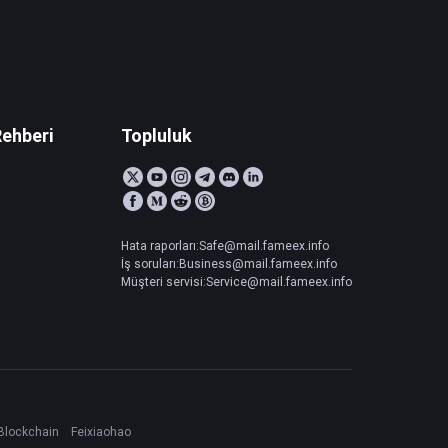
Rehberi
Topluluk
Hata raporları:Safe@mail.fameex.info
İş soruları:Business@mail.fameex.info
Müşteri servisi:Service@mail.fameex.info
Blockchain
Feixiaohao