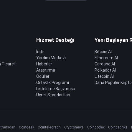
Hizmet Desteği
Yeni Başlayan 
İndir
Bitcoin Al
Yardım Merkezi
Ethereum Al
 Ticareti
Haberler
Cardano Al
Araştırma
Polkadot Al
Ödüller
Litecoin Al
Ortaklık Programı
Daha Popüler Kripto
Listeleme Başvurusu
Ücret Standartları
Etherscan
Coindesk
Cointelegraph
Cryptonews
Coincodex
Coinpaprika