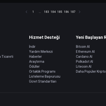
1
...
183
184
185
186
187
Hizmet Desteği
Yeni Başlayan 
İndir
Bitcoin Al
Yardım Merkezi
Ethereum Al
 Ticareti
Haberler
Cardano Al
Araştırma
Polkadot Al
Ödüller
Litecoin Al
Ortaklık Programı
Daha Popüler Kripto
Listeleme Başvurusu
Ücret Standartları