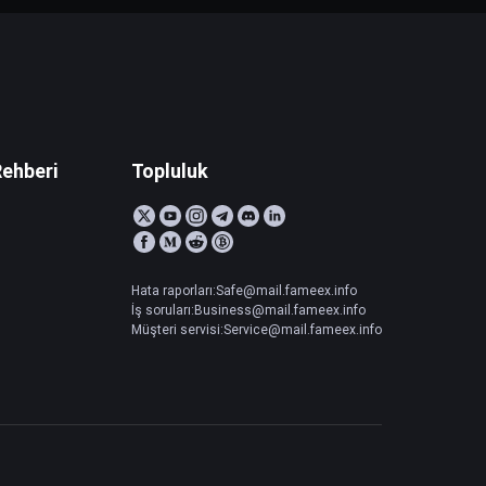
Rehberi
Topluluk
Hata raporları:Safe@mail.fameex.info
İş soruları:Business@mail.fameex.info
Müşteri servisi:Service@mail.fameex.info