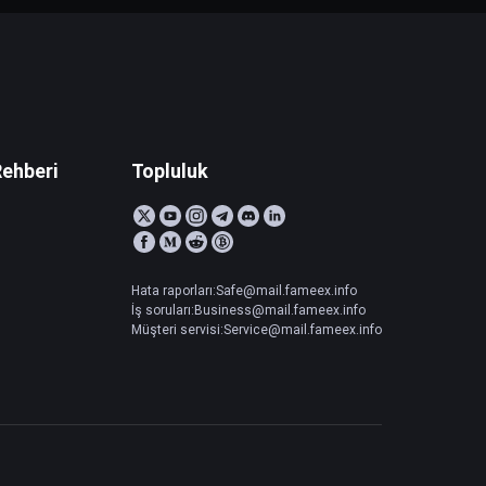
Rehberi
Topluluk
Hata raporları:Safe@mail.fameex.info
İş soruları:Business@mail.fameex.info
Müşteri servisi:Service@mail.fameex.info