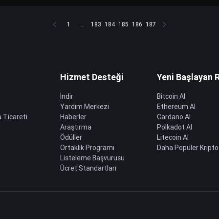
1
...
183
184
185
186
187
Hizmet Desteği
Yeni Başlayan 
İndir
Bitcoin Al
Yardım Merkezi
Ethereum Al
 Ticareti
Haberler
Cardano Al
Araştırma
Polkadot Al
Ödüller
Litecoin Al
Ortaklık Programı
Daha Popüler Kripto
Listeleme Başvurusu
Ücret Standartları