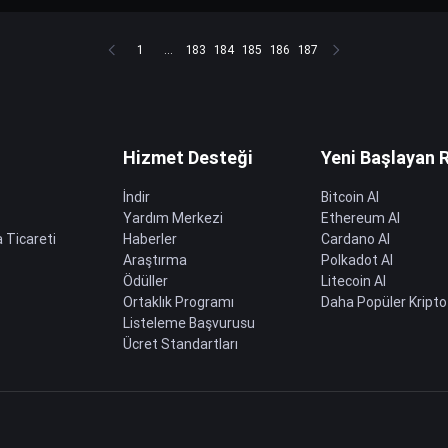
1
...
183
184
185
186
187
Hizmet Desteği
Yeni Başlayan 
İndir
Bitcoin Al
Yardım Merkezi
Ethereum Al
 Ticareti
Haberler
Cardano Al
Araştırma
Polkadot Al
Ödüller
Litecoin Al
Ortaklık Programı
Daha Popüler Kripto
Listeleme Başvurusu
Ücret Standartları