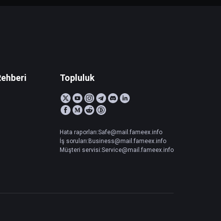
Rehberi
Topluluk
Hata raporları:Safe@mail.fameex.info
İş soruları:Business@mail.fameex.info
Müşteri servisi:Service@mail.fameex.info