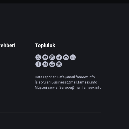
Rehberi
Topluluk
Hata raporları:Safe@mail.fameex.info
İş soruları:Business@mail.fameex.info
Müşteri servisi:Service@mail.fameex.info