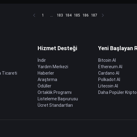
1
...
183
184
185
186
187
Hizmet Desteği
Yeni Başlayan 
İndir
Bitcoin Al
Yardım Merkezi
Ethereum Al
 Ticareti
Haberler
Cardano Al
Araştırma
Polkadot Al
Ödüller
Litecoin Al
Ortaklık Programı
Daha Popüler Kripto
Listeleme Başvurusu
Ücret Standartları