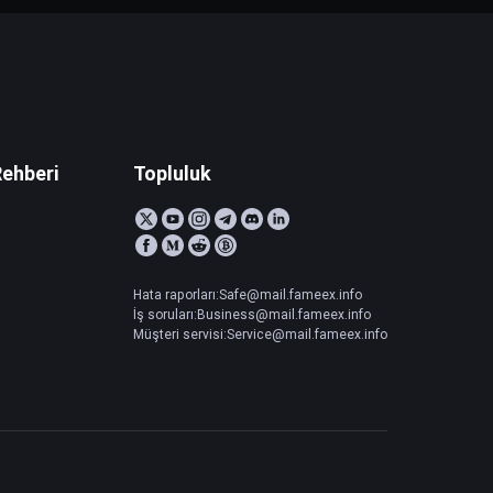
Rehberi
Topluluk
Hata raporları:Safe@mail.fameex.info
İş soruları:Business@mail.fameex.info
Müşteri servisi:Service@mail.fameex.info