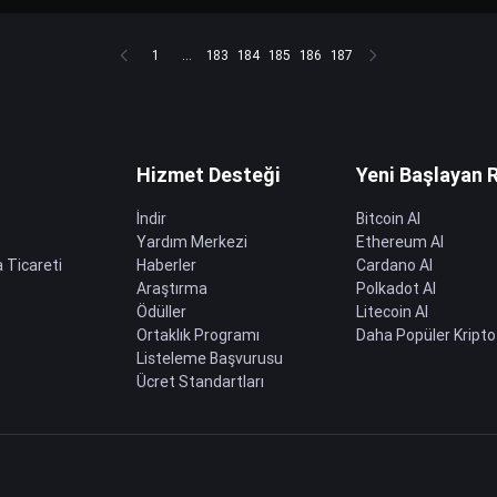
1
...
183
184
185
186
187
Hizmet Desteği
Yeni Başlayan 
İndir
Bitcoin Al
Yardım Merkezi
Ethereum Al
 Ticareti
Haberler
Cardano Al
Araştırma
Polkadot Al
Ödüller
Litecoin Al
Ortaklık Programı
Daha Popüler Kripto
Listeleme Başvurusu
Ücret Standartları