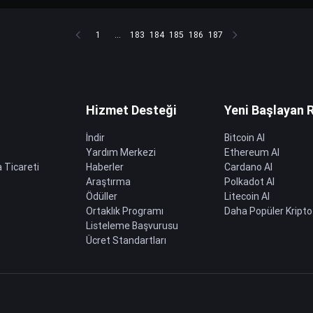
1
...
183
184
185
186
187
Hizmet Desteği
Yeni Başlayan 
İndir
Bitcoin Al
Yardım Merkezi
Ethereum Al
 Ticareti
Haberler
Cardano Al
Araştırma
Polkadot Al
Ödüller
Litecoin Al
Ortaklık Programı
Daha Popüler Kripto
Listeleme Başvurusu
Ücret Standartları