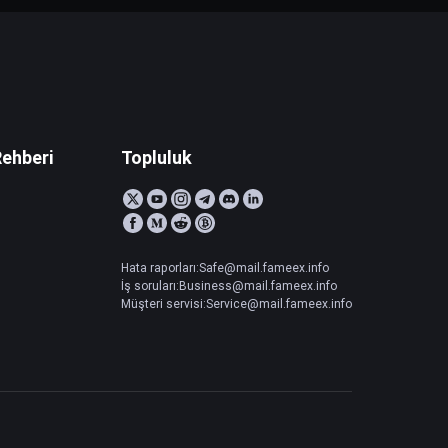
Rehberi
Topluluk
Hata raporları:Safe@mail.fameex.info
İş soruları:Business@mail.fameex.info
Müşteri servisi:Service@mail.fameex.info