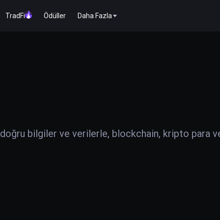
TradFi
Ödüller
Daha Fazla
ğru bilgiler ve verilerle, blockchain, kripto para v