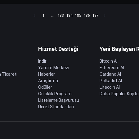
1
...
183
184
185
186
187
Hizmet Desteği
Yeni Başlayan 
İndir
Bitcoin Al
Yardım Merkezi
Ethereum Al
 Ticareti
Haberler
Cardano Al
Araştırma
Polkadot Al
Ödüller
Litecoin Al
Ortaklık Programı
Daha Popüler Kripto
Listeleme Başvurusu
Ücret Standartları