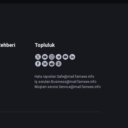
Rehberi
Topluluk
Hata raporları:Safe@mail.fameex.info
İş soruları:Business@mail.fameex.info
Müşteri servisi:Service@mail.fameex.info