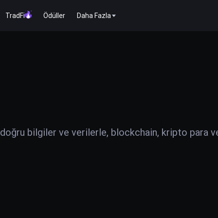
TradFi
Ödüller
Daha Fazla
ğru bilgiler ve verilerle, blockchain, kripto para v