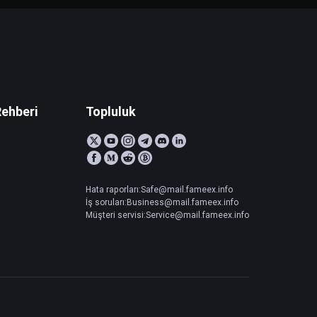
Rehberi
Topluluk
Hata raporları:Safe@mail.fameex.info
İş soruları:Business@mail.fameex.info
Müşteri servisi:Service@mail.fameex.info