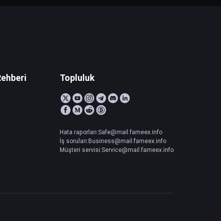
Rehberi
Topluluk
Hata raporları:Safe@mail.fameex.info
İş soruları:Business@mail.fameex.info
Müşteri servisi:Service@mail.fameex.info