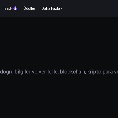
TradFi
Ödüller
Daha Fazla
ğru bilgiler ve verilerle, blockchain, kripto para v