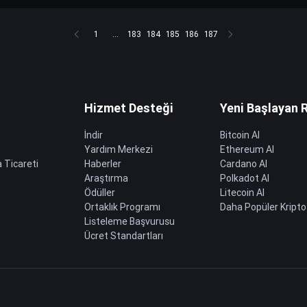
1
...
183
184
185
186
187
Hizmet Desteği
Yeni Başlayan 
İndir
Bitcoin Al
Yardım Merkezi
Ethereum Al
 Ticareti
Haberler
Cardano Al
Araştırma
Polkadot Al
Ödüller
Litecoin Al
Ortaklık Programı
Daha Popüler Kripto
Listeleme Başvurusu
Ücret Standartları