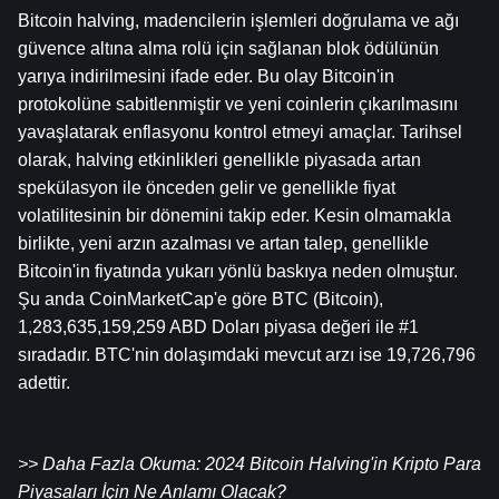
Bitcoin halving, madencilerin işlemleri doğrulama ve ağı 
güvence altına alma rolü için sağlanan blok ödülünün 
yarıya indirilmesini ifade eder. Bu olay Bitcoin'in 
protokolüne sabitlenmiştir ve yeni coinlerin çıkarılmasını 
yavaşlatarak enflasyonu kontrol etmeyi amaçlar. Tarihsel 
olarak, halving etkinlikleri genellikle piyasada artan 
spekülasyon ile önceden gelir ve genellikle fiyat 
volatilitesinin bir dönemini takip eder. Kesin olmamakla 
birlikte, yeni arzın azalması ve artan talep, genellikle 
Bitcoin'in fiyatında yukarı yönlü baskıya neden olmuştur. 
Şu anda CoinMarketCap'e göre BTC (Bitcoin), 
1,283,635,159,259 ABD Doları piyasa değeri ile #1 
sıradadır. BTC'nin dolaşımdaki mevcut arzı ise 19,726,796 
adettir.
>> Daha Fazla Okuma: 
2024 Bitcoin Halving'in Kripto Para 
Piyasaları İçin Ne Anlamı Olacak?