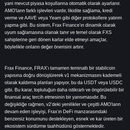
yani mevcut piyasa koşullarına otomatik olarak ayarlanır. 
AMO'ların farklı işlevleri vardır, likidite sağlama, kredi 
verme ve AAVE veya Yearn gibi diğer protokollere yatırım 
yapma gibi. Bu sistem, Frax Finance'ın dinamik olarak 
uyum sağlamasına olanak tanır ve temel olarak FXS 
sahiplerine geri dönen karlar elde etmeyi amaçlar, 
böylelikle onların değer önerisini artırır.
Frax Finance, FRAX'ı tamamen teminatlı bir stabilcoin 
yapısına doğru dönüştürerek v1 mekanizmasını kademeli 
olarak kaldırma planları yapıyor, bu da USDT veya USDC 
gibi. Bu karar, topluluğun daha istikrarlı ve öngörülebilir bir 
finansal araç tercih etmesinin bir yansımasıdır. Bu 
değişikliğe rağmen, v2'deki yenilikler ve çeşitli AMO'ların 
devam eden işleyişi, Frax'ın DeFi manzarasındaki 
benzersiz konumunu destekleyen, esnek ve kar üreten bir 
ekosistem sürdürme taahhüdünü göstermektedir.