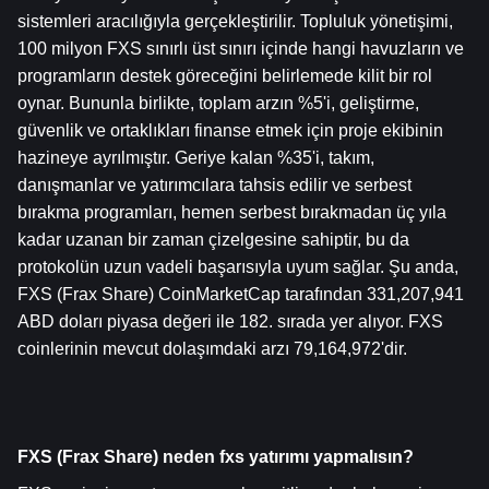
sistemleri aracılığıyla gerçekleştirilir. Topluluk yönetişimi, 
100 milyon FXS sınırlı üst sınırı içinde hangi havuzların ve 
programların destek göreceğini belirlemede kilit bir rol 
oynar. Bununla birlikte, toplam arzın %5'i, geliştirme, 
güvenlik ve ortaklıkları finanse etmek için proje ekibinin 
hazineye ayrılmıştır. Geriye kalan %35'i, takım, 
danışmanlar ve yatırımcılara tahsis edilir ve serbest 
bırakma programları, hemen serbest bırakmadan üç yıla 
kadar uzanan bir zaman çizelgesine sahiptir, bu da 
protokolün uzun vadeli başarısıyla uyum sağlar. Şu anda, 
FXS (Frax Share) CoinMarketCap tarafından 331,207,941 
ABD doları piyasa değeri ile 182. sırada yer alıyor. FXS 
coinlerinin mevcut dolaşımdaki arzı 79,164,972'dir.
FXS (Frax Share) neden fxs yatırımı yapmalısın?