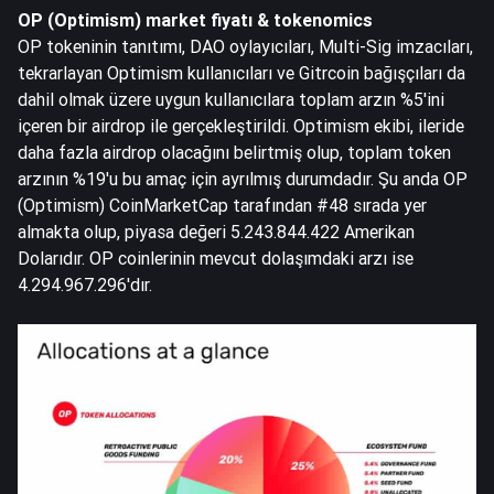
OP (Optimism) market fiyatı & tokenomics
OP tokeninin tanıtımı, DAO oylayıcıları, Multi-Sig imzacıları,
tekrarlayan Optimism kullanıcıları ve Gitrcoin bağışçıları da
dahil olmak üzere uygun kullanıcılara toplam arzın %5'ini
içeren bir airdrop ile gerçekleştirildi. Optimism ekibi, ileride
daha fazla airdrop olacağını belirtmiş olup, toplam token
arzının %19'u bu amaç için ayrılmış durumdadır. Şu anda OP
(Optimism) CoinMarketCap tarafından #48 sırada yer
almakta olup, piyasa değeri 5.243.844.422 Amerikan
Dolarıdır. OP coinlerinin mevcut dolaşımdaki arzı ise
4.294.967.296'dır.