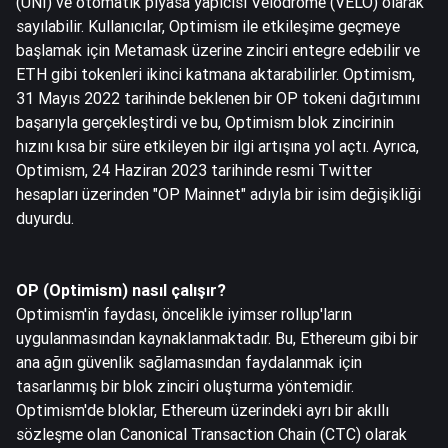
(UNI) ve otomatik piyasa yapıcısı Velodrome (VELO) olarak
sayılabilir. Kullanıcılar, Optimism ile etkileşime geçmeye
başlamak için Metamask üzerine zinciri entegre edebilir ve
ETH gibi tokenleri ikinci katmana aktarabilirler. Optimism,
31 Mayıs 2022 tarihinde beklenen bir OP tokeni dağıtımını
başarıyla gerçekleştirdi ve bu, Optimism blok zincirinin
hızını kısa bir süre etkileyen bir ilgi artışına yol açtı. Ayrıca,
Optimism, 24 Haziran 2023 tarihinde resmi Twitter
hesapları üzerinden "OP Mainnet" adıyla bir isim değişikliği
duyurdu.
OP (Optimism) nasıl çalışır?
Optimism'in faydası, öncelikle iyimser rollup'ların
uygulanmasından kaynaklanmaktadır. Bu, Ethereum gibi bir
ana ağın güvenlik sağlamasından faydalanmak için
tasarlanmış bir blok zinciri oluşturma yöntemidir.
Optimism'de bloklar, Ethereum üzerindeki ayrı bir akıllı
sözleşme olan Canonical Transaction Chain (CTC) olarak