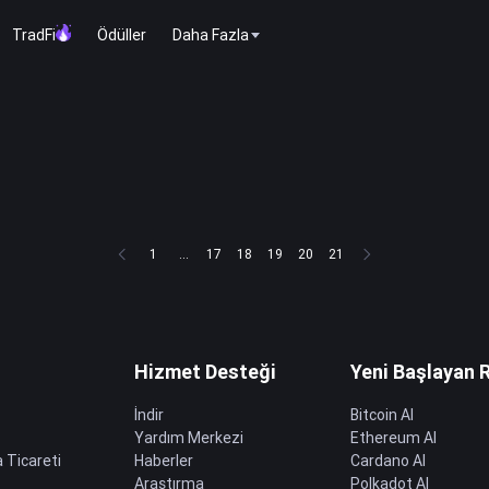
TradFi
Ödüller
Daha Fazla
1
...
17
18
19
20
21
Hizmet Desteği
Yeni Başlayan 
İndir
Bitcoin Al
Yardım Merkezi
Ethereum Al
 Ticareti
Haberler
Cardano Al
Araştırma
Polkadot Al