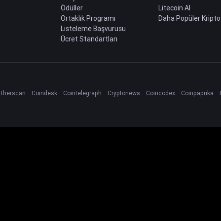
Ödüller
Litecoin Al
Ortaklık Programı
Daha Popüler Kripto
Listeleme Başvurusu
Ücret Standartları
Etherscan
Coindesk
Cointelegraph
Cryptonews
Coincodex
Coinpaprika