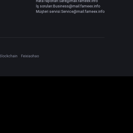
Hata raporları:Safe@mail.fameex.info
İş soruları:Business@mail.fameex.info
Müşteri servisi:Service@mail.fameex.info
Blockchain
Feixiaohao