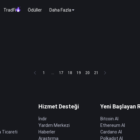
TradFi
Ödüller
Daha Fazla
1
...
17
18
19
20
21
Hizmet Desteği
Yeni Başlayan 
İndir
Bitcoin Al
Yardım Merkezi
Ethereum Al
 Ticareti
Haberler
Cardano Al
Araştırma
Polkadot Al