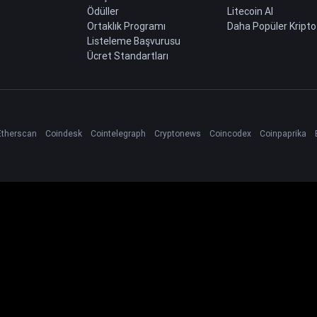
Ödüller
Litecoin Al
Ortaklık Programı
Daha Popüler Kripto
Listeleme Başvurusu
Ücret Standartları
Etherscan
Coindesk
Cointelegraph
Cryptonews
Coincodex
Coinpaprika