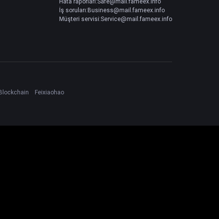
Hata raporları:Safe@mail.fameex.info
İş soruları:Business@mail.fameex.info
Müşteri servisi:Service@mail.fameex.info
Blockchain
Feixiaohao