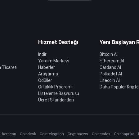
Hizmet Desteği
Yeni Başlayan 
İndir
Bitcoin Al
Yardım Merkezi
Ethereum Al
 Ticareti
Haberler
Cardano Al
Araştırma
Polkadot Al
Ödüller
Litecoin Al
Ortaklık Programı
Daha Popüler Kripto
Listeleme Başvurusu
Ücret Standartları
Etherscan
Coindesk
Cointelegraph
Cryptonews
Coincodex
Coinpaprika