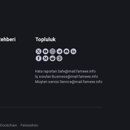
Rehberi
Topluluk
Hata raporları:Safe@mail.fameex.info
İş soruları:Business@mail.fameex.info
Müşteri servisi:Service@mail.fameex.info
Blockchain
Feixiaohao