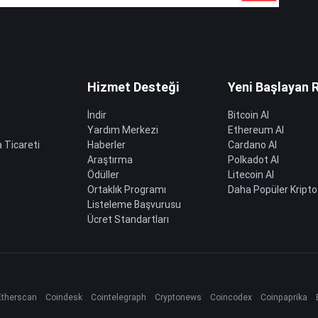
Hizmet Desteği
Yeni Başlayan 
İndir
Bitcoin Al
Yardım Merkezi
Ethereum Al
 Ticareti
Haberler
Cardano Al
Araştırma
Polkadot Al
Ödüller
Litecoin Al
Ortaklık Programı
Daha Popüler Kripto
Listeleme Başvurusu
Ücret Standartları
Etherscan
Coindesk
Cointelegraph
Cryptonews
Coincodex
Coinpaprika