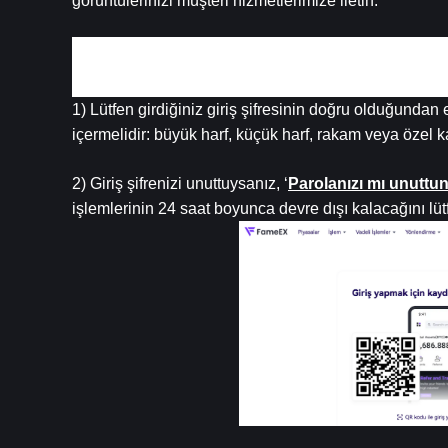
görüntülerinizi müşteri hizmetlerimize iletin.
2. Hatalı Giriş Şifresi
1) Lütfen girdiğiniz giriş şifresinin doğru olduğundan
içermelidir: büyük harf, küçük harf, rakam veya özel k
2) Giriş şifrenizi unuttuysanız, ‘
Parolanızı mı unuttu
işlemlerinin 24 saat boyunca devre dışı kalacağını lü