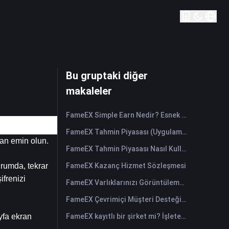
Bu gruptaki diğer
makaleler
FameEX Simple Earn Nedir? Esnek ve Sabit Ürünlere İlişkin Bir Kılavuz
FameEX Tahmin Piyasası (Uygulaması) Nasıl Kullanılır?
dan emin olun.
FameEX Tahmin Piyasası Nasıl Kullanılır? (Web)
FameEX Kazanç Hizmet Sözleşmesi
rumda, tekrar 
frenizi 
FameEX Varlıklarınızı Görüntüleme ve Para Transferi Nasıl Yapılır? (Uygulama)
FameEX Çevrimiçi Müşteri Desteğiyle Nasıl İletişime Geçilir?
FameEX kayıtlı bir şirket mi? İşleten tüzel kişilik ve kayıt
fa ekran 