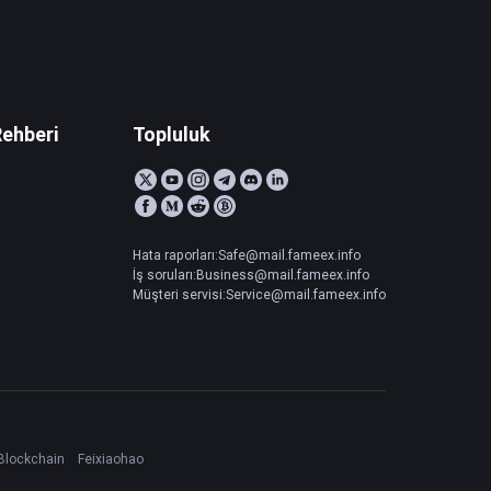
Rehberi
Topluluk
Hata raporları:Safe@mail.fameex.info
İş soruları:Business@mail.fameex.info
Müşteri servisi:Service@mail.fameex.info
Blockchain
Feixiaohao