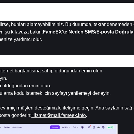
 Uzun Gecikme
rse, bunları alamayabilirsiniz. Bu durumda, tekrar denemeden ö
en şu kılavuza bakın:
FameEX'te Neden SMS/E-posta Doğrulam
enize yardımcı olur.
ta Vermeye Devam Ediyor.
ir internet bağlantısına sahip olduğundan emin olun.
yın.
li olduğundan emin olun.
oğrulama kodu istemek için sayfayı yenilemeyi deneyin.
vrimiçi müşteri desteğimizle iletişime geçin. Ana sayfanın sağ a
posta gönderin:
Hizmet@mail.fameex.info
.