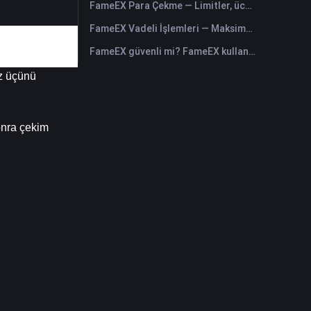
FameEX Para Çekme — Limitler, ücretler ve süreler
FameEX Vadeli İşlemleri — Maksimum kaldıraç, ücretler ve USDⓈ-M sürekli
FameEX güvenli mi? FameEX kullanıcı varlıklarını nasıl korur
z üçünü 
onra çekim 