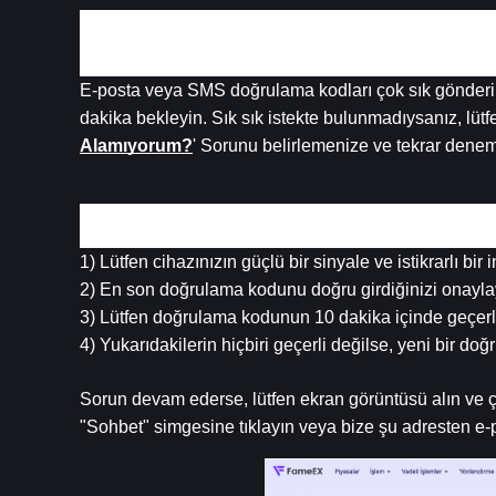
3. E-posta veya SMS Doğrulama Kodunu Almada
E-posta veya SMS doğrulama kodları çok sık gönderili
dakika bekleyin. Sık sık istekte bulunmadıysanız, lütf
Alamıyorum?
' Sorunu belirlemenize ve tekrar denem
4. Doğrulama Kodunu Girdikten Sonra Sistem Ha
1) Lütfen cihazınızın güçlü bir sinyale ve istikrarlı b
2) En son doğrulama kodunu doğru girdiğinizi onayla
3) Lütfen doğrulama kodunun 10 dakika içinde geçer
4) Yukarıdakilerin hiçbiri geçerli değilse, yeni bir d
Sorun devam ederse, lütfen ekran görüntüsü alın ve çe
"Sohbet" simgesine tıklayın veya bize şu adresten e-