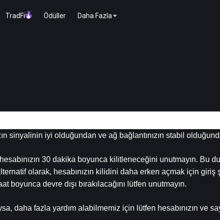
TradFi
Ödüller
Daha Fazla
ın sinyalinin iyi olduğundan ve ağ bağlantınızın stabil olduğun
z hesabınızın 30 dakika boyunca kilitleneceğini unutmayın. Bu du
rnatif olarak, hesabınızın kilidini daha erken açmak için giriş şi
saat boyunca devre dışı bırakılacağını lütfen unutmayın.
a, daha fazla yardım alabilmemiz için lütfen hesabınızın ve say