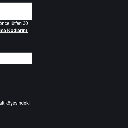
nce lütfen 30 
a Kodlarını 
lt köşesindeki 