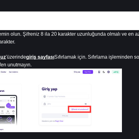
 emin olun. Şifreniz 8 ila 20 karakter uzunluğunda olmalı ve en a
arakter.
nuz
'üzerinde
giriş sayfası
Sıfırlamak için. Sıfırlama işleminden s
tfen unutmayın.