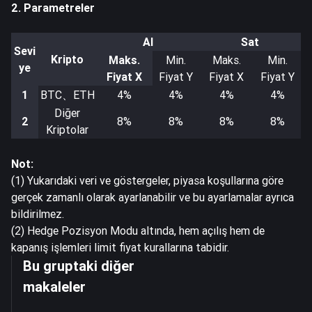
2. Parametreler
Al
Sat
Sevi
Kripto
Maks.
Min.
Maks.
Min.
ye
Fiyat X
Fiyat Y
Fiyat X
Fiyat Y
1
BTC、ETH
4%
4%
4%
4%
Diğer
2
8%
8%
8%
8%
Kriptolar
Not:
(1) Yukarıdaki veri ve göstergeler, piyasa koşullarına göre
gerçek zamanlı olarak ayarlanabilir ve bu ayarlamalar ayrıca
bildirilmez.
(2) Hedge Pozisyon Modu altında, hem açılış hem de
kapanış işlemleri limit fiyat kurallarına tabidir.
Bu gruptaki diğer
makaleler