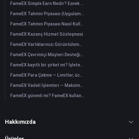
FameEX Simple Earn Nedir? Esnek ve Sabit Ürünlere İlişkin Bir Kılavuz
FameEX Tahmin Piyasası (Uygulaması) Nasıl Kullanılır?
FameEX Tahmin Piyasası Nasıl Kullanılır? (Web)
FameEX Kazanç Hizmet Sözleşmesi
FameEX Varlıklarınızı Görüntüleme ve Para Transferi Nasıl Yapılır? (Uygulama)
FameEX Çevrimiçi Müşteri Desteğiyle Nasıl İletişime Geçilir?
FameEX kayıtlı bir şirket mi? İşleten tüzel kişilik ve kayıt
FameEX Para Çekme — Limitler, ücretler ve süreler
FameEX Vadeli İşlemleri — Maksimum kaldıraç, ücretler ve USDⓈ-M sürekli
FameEX güvenli mi? FameEX kullanıcı varlıklarını nasıl korur
Hakkımızda
Ürünler