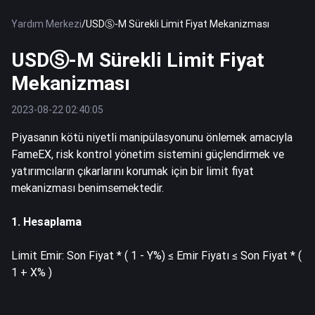
Yardım Merkezi
/
USDⓈ-M Sürekli Limit Fiyat Mekanizması
USDⓈ-M Sürekli Limit Fiyat
Mekanizması
2023-08-22 02:40:05
Piyasanın kötü niyetli manipülasyonunu önlemek amacıyla
FameEX, risk kontrol yönetim sistemini güçlendirmek ve
yatırımcıların çıkarlarını korumak için bir limit fiyat
mekanizması benimsemektedir.
1. Hesaplama
Limit Emir: Son Fiyat * ( 1 - Y%) ≤ Emir Fiyatı ≤ Son Fiyat * (
1 + X% )