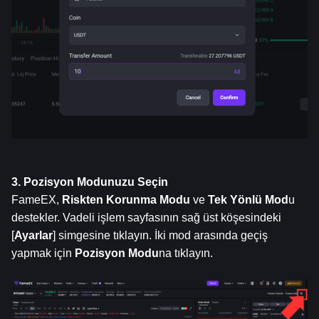
3. Pozisyon Modunuzu Seçin
FameEX, 
Riskten Korunma Modu
 ve 
Tek Yönlü Mod
u 
destekler. Vadeli işlem sayfasının sağ üst köşesindeki 
[
Ayarlar
] simgesine tıklayın. İki mod arasında geçiş 
yapmak için 
Pozisyon Modu
na tıklayın.