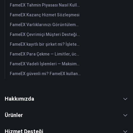
FameEX Tahmin Piyasası Nasıl Kullanılır? (Web)
FameEX Kazanç Hizmet Sözleşmesi
FameEX Varlıklarınızı Görüntüleme ve Para Transferi Nasıl Yapılır? (Uygulama)
FameEX Çevrimiçi Müşteri Desteğiyle Nasıl İletişime Geçilir?
FameEX kayıtlı bir şirket mi? İşleten tüzel kişilik ve kayıt
FameEX Para Çekme — Limitler, ücretler ve süreler
FameEX Vadeli İşlemleri — Maksimum kaldıraç, ücretler ve USDⓈ-M sürekli
FameEX güvenli mi? FameEX kullanıcı varlıklarını nasıl korur
Hakkımızda
Ürünler
Hizmet Desteği