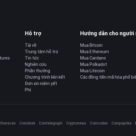
Hỗ trợ
Hướng dẫn cho người
Tải về
Mua Bitcoin
Trung tâm hỗ trợ
Mua Ethereum
tures
Tin tức
Mua Cardano
Nghiên cứu
Mua Polkadot
Phần thưởng
Mua Litecoin
Chương trình liên kết
Các đồng tiền mã hóa phổ bi
Đơn xin niêm yết
Phí
Etherscan
Coindesk
Cointelegraph
Cryptonews
Coincodex
Coinpaprika