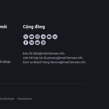
 mới
Cộng đồng
Báo lỗi:Safe@mail.fameex.info
Liên hệ hợp tác:Business@mail.fameex.info
ến khác
Dịch vụ khách hàng:Service@mail.fameex.info
Blockchain
Feixiaohao