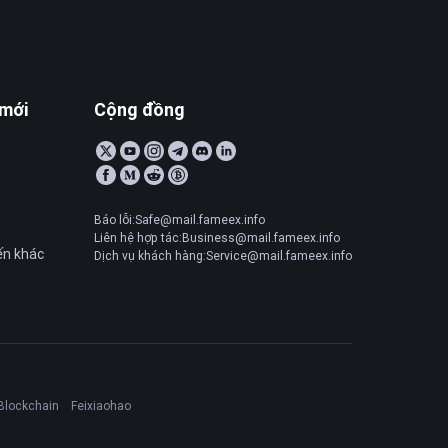
 mới
Cộng đồng
Báo lỗi:Safe@mail.fameex.info
Liên hệ hợp tác:Business@mail.fameex.info
ến khác
Dịch vụ khách hàng:Service@mail.fameex.info
Blockchain
Feixiaohao