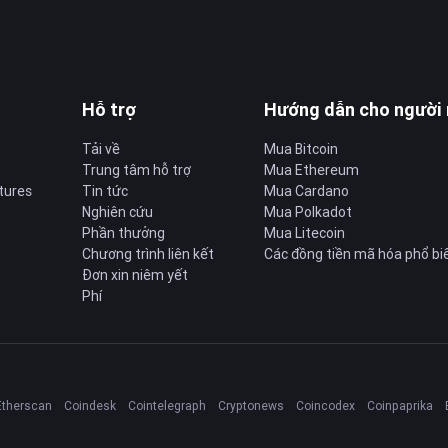
Hỗ trợ
Hướng dẫn cho người
Tải về
Mua Bitcoin
Trung tâm hỗ trợ
Mua Ethereum
tures
Tin tức
Mua Cardano
Nghiên cứu
Mua Polkadot
Phần thưởng
Mua Litecoin
Chương trình liên kết
Các đồng tiền mã hóa phổ bi
Đơn xin niêm yết
Phí
Etherscan
Coindesk
Cointelegraph
Cryptonews
Coincodex
Coinpaprika